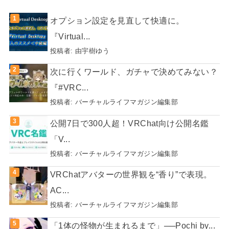
オプション設定を見直して快適に。
『Virtual...
投稿者:
由宇樹ゆう
次に行くワールド、ガチャで決めてみない？
『#VRC...
投稿者:
バーチャルライフマガジン編集部
公開7日で300人超！VRChat向け公開名鑑
「V...
投稿者:
バーチャルライフマガジン編集部
VRChatアバターの世界観を“香り”で表現。
AC...
投稿者:
バーチャルライフマガジン編集部
「1体の怪物が生まれるまで」──Pochi by...