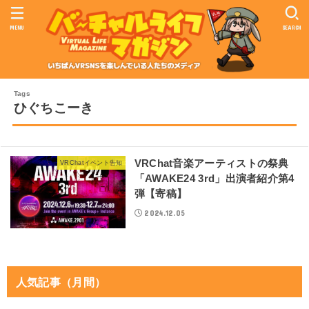
MENU
SEARCH
ひぐちこーき
VRChat音楽アーティストの祭典
VRChatイベント告知
「AWAKE24 3rd」出演者紹介第4
弾【寄稿】
2024.12.05
人気記事（月間）