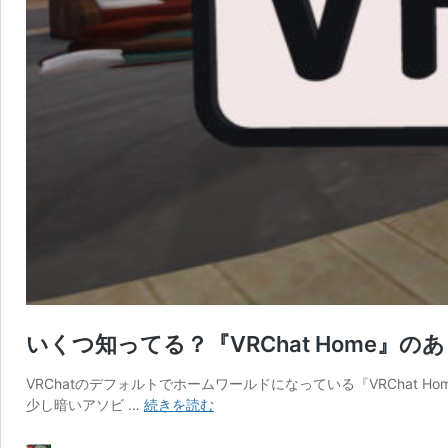
いくつ知ってる？『VRChat Home
VRChatのデフォルトでホームワールドになっている『VRChat
い
少し暗いアソビ …
続きを読む
く
つ