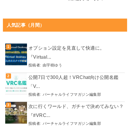
人気記事（月間）
オプション設定を見直して快適に。
『Virtual...
投稿者:
由宇樹ゆう
公開7日で300人超！VRChat向け公開名鑑
「V...
投稿者:
バーチャルライフマガジン編集部
次に行くワールド、ガチャで決めてみない？
『#VRC...
投稿者:
バーチャルライフマガジン編集部