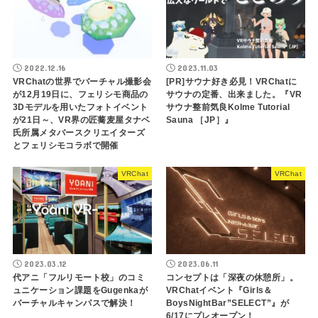
2022.12.16
2023.11.03
VRChatの世界でバーチャル撮影会
[PR]サウナ好き必見！VRChatに
が12月19日に、フェリシモ商品の
サウナの定番、出来ました。『VR
3Dモデルを用いたフォトイベント
サウナ整前気良Kolme Tutorial
が21日～、VR界の匠蕎麦屋タナベ
Sauna ［JP］』
氏所属メタバースクリエイターズ
とフェリシモコラボで開催
VRChat
VRChat
2023.03.12
2023.06.11
代アニ「フルリモート校」のコミ
コンセプトは「深夜の休憩所」。
ュニケーション課題をGugenkaが
VRChatイベント『Girls＆
バーチャルキャンパスで解決！
BoysNightBar”SELECT”』が
6/17にプレオープン！