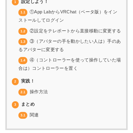
設定しよう！
1
①App LabからVRChat（ベータ版）をイン
1.1
ストールしてログイン
②設定をテレポートから直接移動に変更する
1.2
③（アバターの手を動かしたい人は）手のあ
1.3
るアバターに変更する
④（コントローラーを使って操作していた場
1.4
合は）コントローラーを置く
実践！
2
操作方法
2.1
まとめ
3
関連
3.1