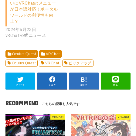
いにVRChatのメニュー
が日本語対応！ポータル
ワールドの利便性も向
上？
2024年5月23日
VRChat公式ニュース
Oculus Quest
VRChat
Oculus Quest
VRChat
ピックアップ
ツイート
シェア
はてブ
送る
RECOMMEND
VRChat
VRChat