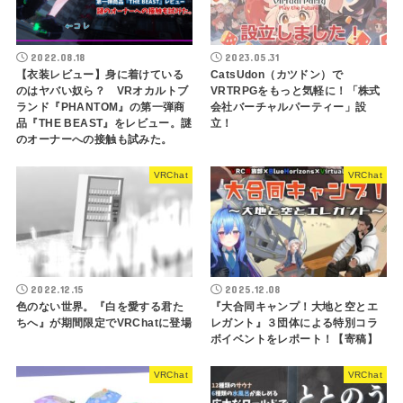
2022.08.18
2023.05.31
【衣装レビュー】身に着けている
CatsUdon（カツドン）で
のはヤバい奴ら？ VRオカルトブ
VRTRPGをもっと気軽に！「株式
ランド『PHANTOM』の第一弾商
会社バーチャルパーティー」設
品『THE BEAST』をレビュー。謎
立！
のオーナーへの接触も試みた。
VRChat
VRChat
2022.12.15
2025.12.08
色のない世界。『白を愛する君た
『大合同キャンプ！大地と空とエ
ちへ』が期間限定でVRChatに登場
レガント』３団体による特別コラ
ボイベントをレポート！【寄稿】
VRChat
VRChat