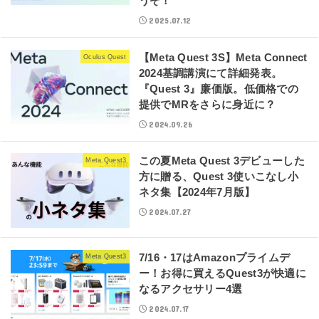
うぞ！
2025.07.12
【Meta Quest 3S】Meta Connect
Oculus Quest
2024基調講演にて詳細発表。
『Quest 3』廉価版。低価格での
提供でMRをさらに身近に？
2024.09.26
この夏Meta Quest 3デビューした
Meta Quest3
方に贈る、Quest 3使いこなし小
ネタ集【2024年7月版】
2024.07.27
7/16・17はAmazonプライムデ
Meta Quest3
ー！お得に買えるQuest3が快適に
なるアクセサリー4選
2024.07.17