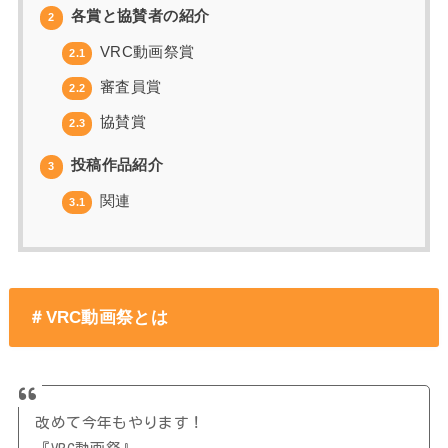
各賞と協賛者の紹介
2
VRC動画祭賞
2.1
審査員賞
2.2
協賛賞
2.3
投稿作品紹介
3
関連
3.1
＃VRC動画祭とは
改めて今年もやります！