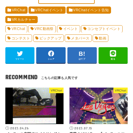
VRChat
VRChatイベント
VRChatイベント告知
VRカルチャー
VRChat
VRC動画祭
イベント
コンセプトイベント
コンテスト
ピックアップ
メタバース
動画
ツイート
シェア
はてブ
送る
RECOMMEND
VRChat
VRChat
2023.04.26
2023.07.15