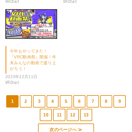
VRChat
VRChat
今年もやってきた！
『VRC動画祭』開催！年
末みんなの動画で盛り上
がろう！
2023年12月11日
VRChat
1
2
3
4
5
6
7
8
9
10
11
12
13
次のページへ ≫