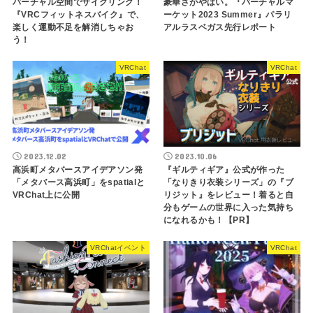
バーチャル空間でサイクリング！
豪華さがやばい。『バーチャルマ
『VRCフィットネスバイク』で、
ーケット2023 Summer』パラリ
楽しく運動不足を解消しちゃお
アルラスベガス先行レポート
う！
VRChat
VRChat
2023.12.02
2023.10.06
高浜町メタバースアイデアソン発
『ギルティギア』公式が作った
「メタバース高浜町」をspatialと
「なりきり衣装シリーズ」の『ブ
VRChat上に公開
リジット』をレビュー！着ると自
分もゲームの世界に入った気持ち
になれるかも！【PR】
VRChatイベント
VRChat