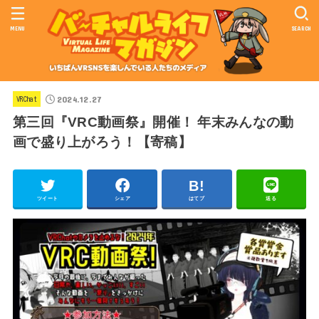
MENU
SEARCH
2024.12.27
VRChat
第三回『VRC動画祭』開催！ 年末みんなの動
画で盛り上がろう！【寄稿】
ツイート
シェア
はてブ
送る