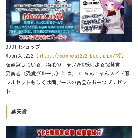
BOOTHショップ
MoonCat222（
https://mooncat222.booth.pm/
）
を運営している、猫毛のニャンVRC様による協賛賞
受賞者（受賞グループ）には、 にゃんにゃんメイド服
フルセットもしくは同ブースの賞品をお一つプレゼン
ト！
萬天賞