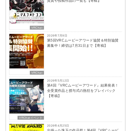
賛賞や投稿作品の一覧も【寄稿】
VRChat
2026年7月9日
第5回VRCムービーアワード協賛＆特別協賛
募集中！締切は7月31日まで【寄稿】
VRChat
2026年5月12日
第4回『VRCムービーアワード』結果発表！
全受賞作品と授与式の熱狂をプレイバック
【寄稿】
VRChatイベント
2026年4月25日
出揃った珠玉の作品群！第4回『VRCムービ