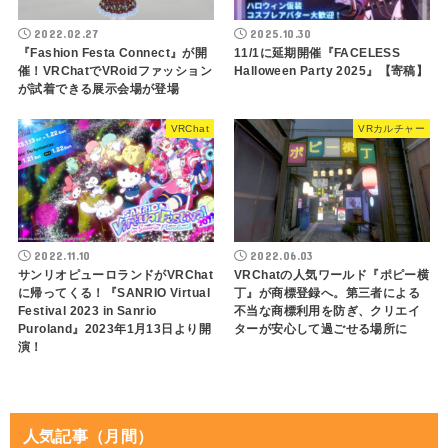
2022.02.27
2025.10.30
『Fashion Festa Connect』が開
11/1に延期開催『FACELESS
催！VRChatでVRoidファッション
Halloween Party 2025』【寄稿】
が試着できる展示会場が登場
VRChat
VRカルチャー
2022.11.10
2022.06.03
サンリオピューロランドがVRChat
VRChatの人気ワールド『ポピー横
に帰ってくる！『SANRIO Virtual
丁』が商標登録へ。第三者による
Festival 2023 in Sanrio
不当な商標利用を防ぎ、クリエイ
Puroland』2023年1月13日より開
ターが安心して過ごせる場所に
演！
人気記事（月間）