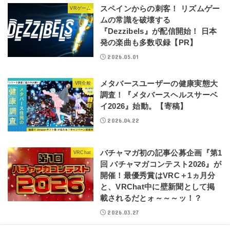
スペインからの刺客！ リズムゲー
VRゲーム
ムの常識を破壊する
『Dezzibels』が配信開始！ 日本
発の楽曲も多数収録【PR】
2026.05.01
メタバースユーザーの健康実態大
VR全般
調査！『メタバースヘルスサーベ
イ2026』始動。【寄稿】
2026.04.22
バチャマガ初の記事公募企画『第1
VRChat
回 バチャマガコンテスト2026』が
開催！最優秀賞はVRC＋1ヵ月分
と、VRChat中に壁新聞として掲
載されるだとォ～～～ッ！？
2026.03.27