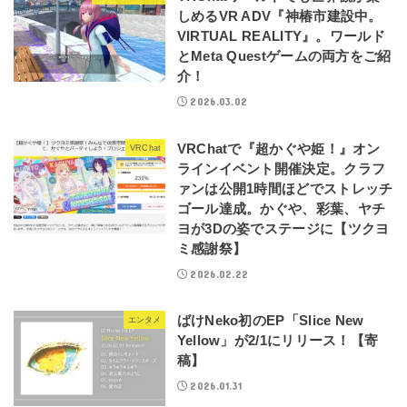
しめるVR ADV『神椿市建設中。
VIRTUAL REALITY』。ワールド
とMeta Questゲームの両方をご紹
介！
2026.03.02
VRChatで『超かぐや姫！』オン
VRChat
ラインイベント開催決定。クラフ
ァンは公開1時間ほどでストレッチ
ゴール達成。かぐや、彩葉、ヤチ
ヨが3Dの姿でステージに【ツクヨ
ミ感謝祭】
2026.02.22
ばけNeko初のEP「Slice New
エンタメ
Yellow」が2/1にリリース！【寄
稿】
2026.01.31