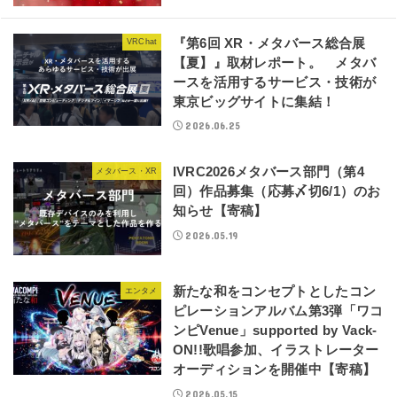
『第6回 XR・メタバース総合展
VRChat
【夏】』取材レポート。 メタバ
ースを活用するサービス・技術が
東京ビッグサイトに集結！
2026.06.25
IVRC2026メタバース部門（第4
メタバース・XR
回）作品募集（応募〆切6/1）のお
知らせ【寄稿】
2026.05.19
新たな和をコンセプトとしたコン
エンタメ
ピレーションアルバム第3弾「ワコ
ンピVenue」supported by Vack-
ON!!歌唱参加、イラストレーター
オーディションを開催中【寄稿】
2026.05.15