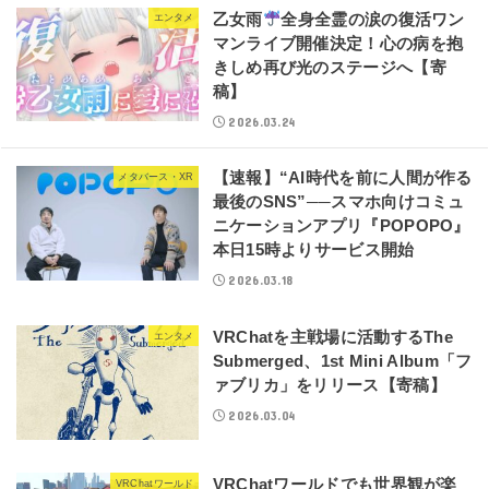
乙女雨
全身全霊の涙の復活ワン
エンタメ
マンライブ開催決定！心の病を抱
きしめ再び光のステージへ【寄
稿】
2026.03.24
【速報】“AI時代を前に人間が作る
メタバース・XR
最後のSNS”──スマホ向けコミュ
ニケーションアプリ『POPOPO』
本日15時よりサービス開始
2026.03.18
VRChatを主戦場に活動するThe
エンタメ
Submerged、1st Mini Album「フ
ァブリカ」をリリース【寄稿】
2026.03.04
VRChatワールドでも世界観が楽
VRChatワールド