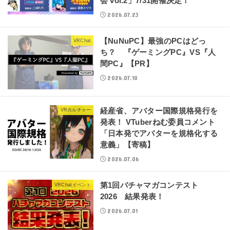
会 vol.2」7/31開催決定！
2026.07.23
【NuNuPC】最強のPCはどっ
VRChat
ち？ 『ゲーミングPC』VS『人
間PC』【PR】
2026.07.10
経産省、アバター国際規格発行を
VRカルチャー
発表！ VTuberねむ委員コメント
「日本発でアバターを規格化する
意義」【寄稿】
2026.07.06
第1回バチャマガコンテスト
VRChatイベント
2026 結果発表！
2026.07.01