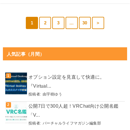
1
2
3
…
30
＞
人気記事（月間）
オプション設定を見直して快適に。
『Virtual...
投稿者:
由宇樹ゆう
公開7日で300人超！VRChat向け公開名鑑
「V...
投稿者:
バーチャルライフマガジン編集部