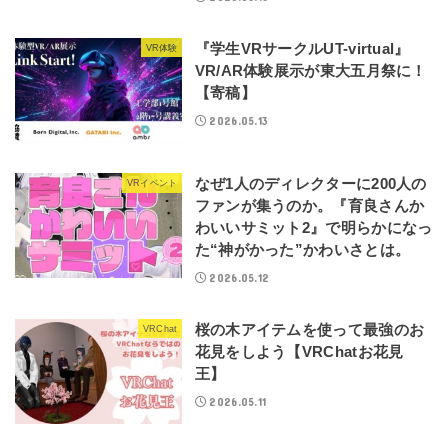
『学生VRサークルUT-virtual』
VR体験
VR/AR体験展示が東大五月祭に！
【寄稿】
2026.05.13
なぜ1人のディレクターに200人の
VRイベント
ファンが集うのか。『育良さんか
わいいサミット2』で明らかになっ
た“神がかった”かわいさとは。
2026.05.12
桜の木アイテムを使って最強のお
VRChat
花見をしよう【VRChatお花見
王】
2026.05.11