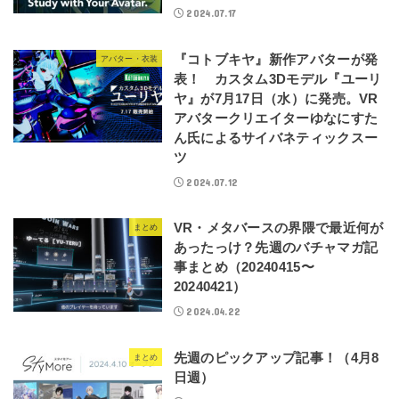
2024.07.17
『コトブキヤ』新作アバターが発
アバター・衣装
表！ カスタム3Dモデル『ユーリ
ヤ』が7月17日（水）に発売。VR
アバタークリエイターゆなにすた
ん氏によるサイバネティックスー
ツ
2024.07.12
VR・メタバースの界隈で最近何が
まとめ
あったっけ？先週のバチャマガ記
事まとめ（20240415〜
20240421）
2024.04.22
先週のピックアップ記事！（4月8
まとめ
日週）