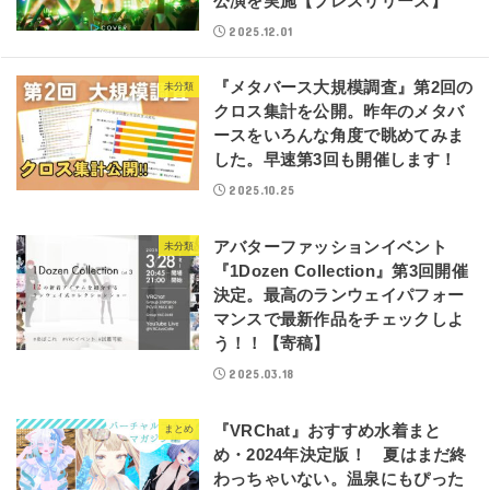
公演を実施【プレスリリース】
2025.12.01
『メタバース大規模調査』第2回の
未分類
クロス集計を公開。昨年のメタバ
ースをいろんな角度で眺めてみま
した。早速第3回も開催します！
2025.10.25
アバターファッションイベント
未分類
『1Dozen Collection』第3回開催
決定。最高のランウェイパフォー
マンスで最新作品をチェックしよ
う！！【寄稿】
2025.03.18
『VRChat』おすすめ水着まと
まとめ
め・2024年決定版！ 夏はまだ終
わっちゃいない。温泉にもぴった