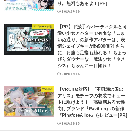
り。無料もあるよ！[PR]
2024.09.06
【PR】ド派手なパーティクルと可
アバター・衣装
愛い少女アバターで有名な『こま
いぬ通り』の新作アバターは、表
情シェイプキーが約500個?! さら
に、お腹も足指も触れる！ ちょっ
ぴりダウナーな、魔法少女『ネメ
シス』ちゃんに一目惚れ！
2024.09.06
【VRChat対応】『不思議の国の
VRChat
アリス』モチーフの衣装でキュー
トに駆けよう！ 高級感ある女性
向けブランド『Pavilion』の新作
『PinaforeAlice』をレビュー[PR]
2024.08.25