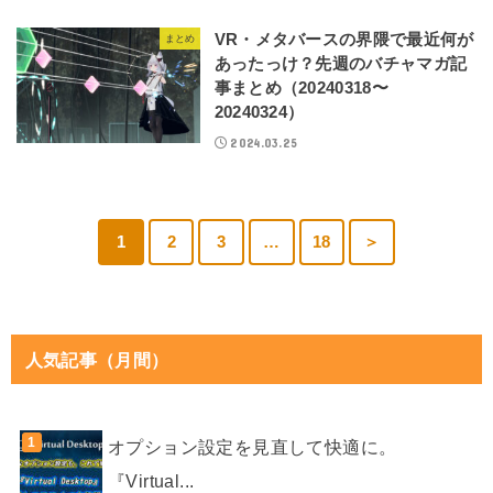
VR・メタバースの界隈で最近何が
まとめ
あったっけ？先週のバチャマガ記
事まとめ（20240318〜
20240324）
2024.03.25
1
2
3
…
18
＞
人気記事（月間）
オプション設定を見直して快適に。
『Virtual...