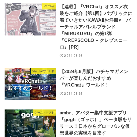
【連載】『VRChat』オススメ衣
VRChat
装をご紹介【第1回】パブリックに
着ていきたいKAWAIIお洋服♥ バ
ーチャルアパレルブランド
『MIRUKURU』の第1弾
『CREPSCOLO – クレプスコー
ロ』[PR]
2024.08.23
【2024年8月版】バチャマガメン
VRChatワールド
バーが楽しんだおすすめ
『VRChat』ワールド！
2024.08.23
ambr、アバター集中支援アプリ
ゲーム・ソフト
「gogh（ゴッホ）」ベータ版をリ
リース！日本からグローバルな仮
想世界の実現を目指す