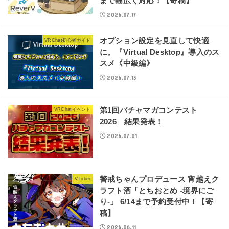
まで幅広く対応！【寄稿】
2026.07.17
オプション設定を見直して快適
VRChat初心者ガイド
に。『Virtual Desktop』導入のス
スメ《中級編》
2026.07.13
第1回バチャマガコンテスト
VRChatイベント
2026 結果発表！
2026.07.01
警戒ちゃんプロデュース 宵越えク
VTuber
ラフト酒「とちおとめ -境界にご
り-」 6/14まで予約受付中！【寄
稿】
2026.06.11