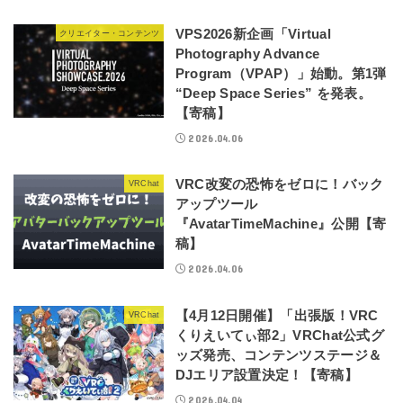
VPS2026新企画「Virtual
クリエイター・コンテンツ
Photography Advance
Program（VPAP）」始動。第1弾
“Deep Space Series” を発表。
【寄稿】
2026.04.06
VRC改変の恐怖をゼロに！バック
VRChat
アップツール
『AvatarTimeMachine』公開【寄
稿】
2026.04.06
【4月12日開催】「出張版！VRC
VRChat
くりえいてぃ部2」VRChat公式グ
ッズ発売、コンテンツステージ＆
DJエリア設置決定！【寄稿】
2026.04.04