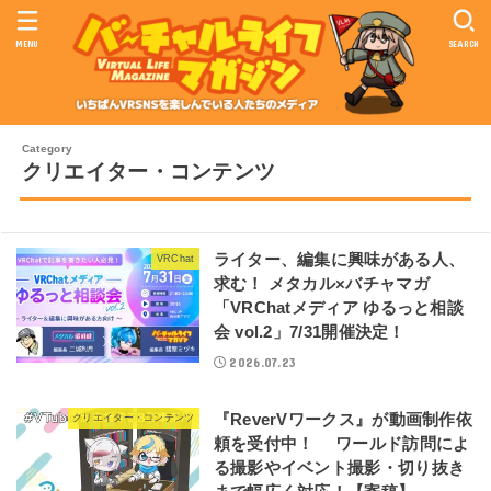
MENU
SEARCH
クリエイター・コンテンツ
ライター、編集に興味がある人、
VRChat
求む！ メタカル×バチャマガ
「VRChatメディア ゆるっと相談
会 vol.2」7/31開催決定！
2026.07.23
『ReverVワークス』が動画制作依
クリエイター・コンテンツ
頼を受付中！ ワールド訪問によ
る撮影やイベント撮影・切り抜き