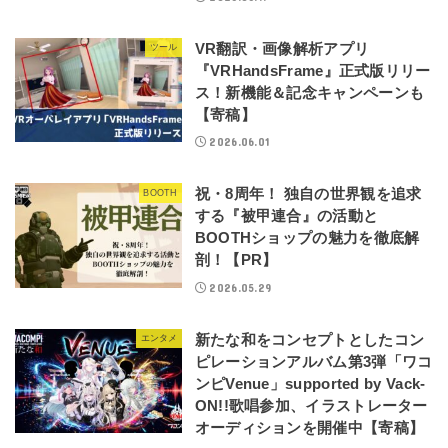
VR翻訳・画像解析アプリ
ツール
『VRHandsFrame』正式版リリー
ス！新機能＆記念キャンペーンも
【寄稿】
2026.06.01
祝・8周年！ 独自の世界観を追求
BOOTH
する『被甲連合』の活動と
BOOTHショップの魅力を徹底解
剖！【PR】
2026.05.29
新たな和をコンセプトとしたコン
エンタメ
ピレーションアルバム第3弾「ワコ
ンピVenue」supported by Vack-
ON!!歌唱参加、イラストレーター
オーディションを開催中【寄稿】