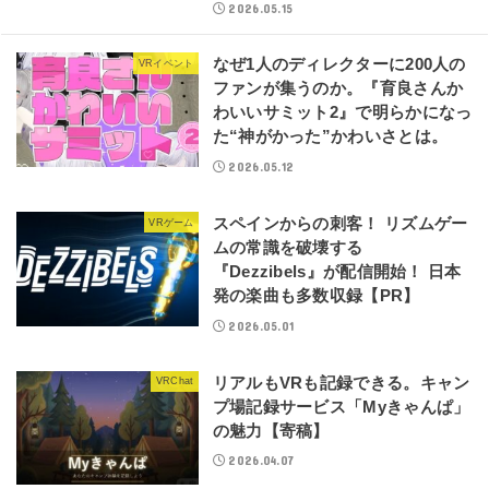
2026.05.15
なぜ1人のディレクターに200人の
VRイベント
ファンが集うのか。『育良さんか
わいいサミット2』で明らかになっ
た“神がかった”かわいさとは。
2026.05.12
スペインからの刺客！ リズムゲー
VRゲーム
ムの常識を破壊する
『Dezzibels』が配信開始！ 日本
発の楽曲も多数収録【PR】
2026.05.01
リアルもVRも記録できる。キャン
VRChat
プ場記録サービス「Myきゃんぱ」
の魅力【寄稿】
2026.04.07