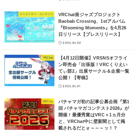
VRChat発ジャズプロジェクト
クリエイター・コンテンツ
Baobab Crossing、1stアルバム
『Blooming Moments』を4月26
日リリース【プレスリリース】
2026.04.02
【4月12日開催】VRSNSオフライ
VRChat
ン即売会「出張版！VRCくりえい
てぃ部2」出展サークル＆企業一覧
公開！【寄稿】
2026.04.01
バチャマガ初の記事公募企画『第1
VRChat
回 バチャマガコンテスト2026』が
開催！最優秀賞はVRC＋1ヵ月分
と、VRChat中に壁新聞として掲
載されるだとォ～～～ッ！？