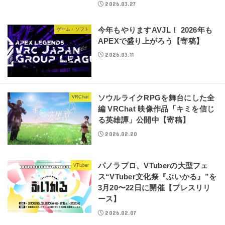
2026.03.27
今年もやりますAVJL！ 2026年も
ゲーム・ソフト
APEXで盛り上がろう【寄稿】
2026.03.11
ソウルライクRPGを舞台にした全
VRChat
編 VRChat 映像作品「キミを信じ
る英雄譚」公開中【寄稿】
2026.02.20
パノラプロ、VTuberの大型フェ
VTuber
ス“VTuber文化祭『ぶいかる』”を
3月20〜22日に開催【プレスリリ
ース】
2026.02.07