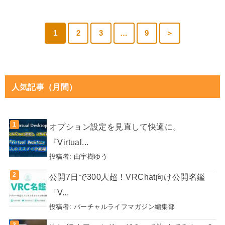
1
2
3
…
9
＞
人気記事（月間）
オプション設定を見直して快適に。
『Virtual...
投稿者:
由宇樹ゆう
公開7日で300人超！VRChat向け公開名鑑
「V...
投稿者:
バーチャルライフマガジン編集部