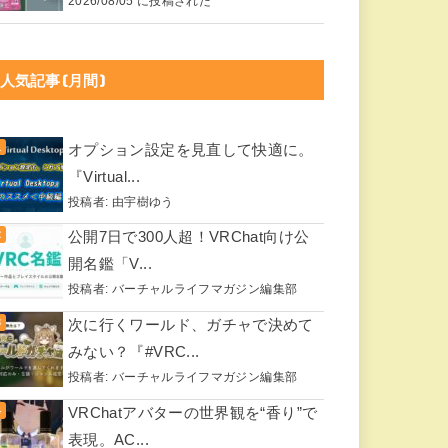
2026/08/05 に投稿された
人気記事(月間)
オプション設定を見直して快適に。
『Virtual...
投稿者:
由宇樹ゆう
公開7日で300人超！VRChat向け公
開名鑑「V...
投稿者:
バーチャルライフマガジン編集部
次に行くワールド、ガチャで決めて
みない？『#VRC...
投稿者:
バーチャルライフマガジン編集部
VRChatアバターの世界観を“香り”で
表現。AC...