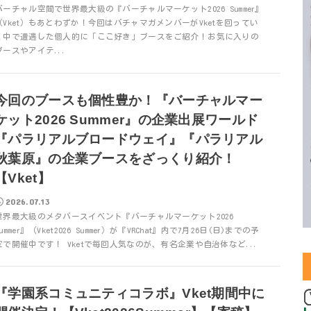
バーチャル空間で世界最大級の『バーチャルマーケット2026 Summer』
（Vket）もあとわずか！今回はバチャマガメンバーがVketを回ってい
く中で遭遇した個人的に「ここ好き」ブースをご紹介！お気に入りの
ブースやアイテ...
今回のブースも個性豊か！『バーチャルマー
ケット2026 Summer』の企業出展ワールド
『パラリアルブロードウェイ』『パラリアル
秋葉原』の企業ブースをざっくり紹介！
【Vket】
2026.07.13
世界最大級のメタバースイベント『バーチャルマーケット2026
Summer』（Vket2026 Summer）が『VRChat』内で7月26日(日)までの予
定で開催中です！ Vketで毎回人気なのが、有名企業や自治体など...
『学園系コミュニティコラボ』Vket期間中に