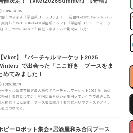
開催決定！【Vket2026Summer】【寄稿】
2026.07.05
今回もやります『学園系コミュコラ』！ 前回Vket2025Winterにおい
て実施したVirtualMarket✕学園系イベント『学園系コミュニティコラ
ボ』を、2026Summerでも開催します！Vket期間中（7月1...
【Vket】『バーチャルマーケット2025
Winter』で出会った「ここ好き」ブースをま
とめてみました！
2025.12.19
バーチャル空間で世界最大級の『バーチャルマーケット2025 Winter』
（Vket）もあとわずか！今回は筆者がVketを回っていく中で遭遇した
個人的に「ここ好き」ブースをご紹介！お気に入りのブースやアイテ
ムを見つけてく...
ホビーロボット集会×居酒屋和み合同ブース