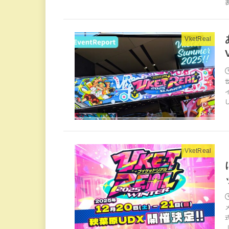
VketReal
VketReal