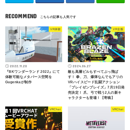
RECOMMEND
VR体験
VR全般
2022.11.20
2024.06.27
『BKワンダーランド 2022』にて
敵も高層ビルもすべてぶっ飛ば
体験可能なメタバース空間を
す！ 拳、刀、爆弾なんでもアリの
Gugenkaが制作
VRハイスピード乱闘アクション
「ブレイゼンブレイズ」7月19日発
売決定！ 爪、弓で戦う2人の新キ
ャラクターも登場！【寄稿】
VRChat
VRChat