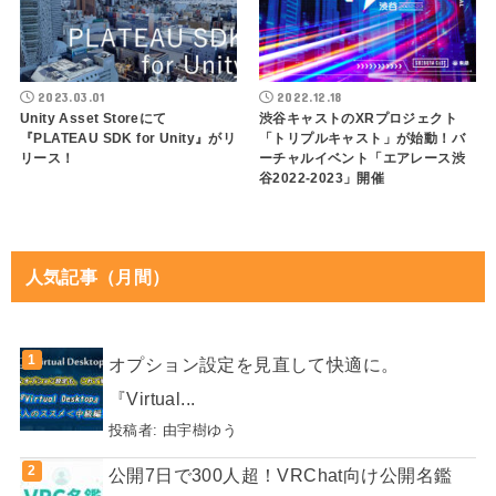
2023.03.01
2022.12.18
Unity Asset Storeにて
渋谷キャストのXRプロジェクト
『PLATEAU SDK for Unity』がリ
「トリプルキャスト」が始動！バ
リース！
ーチャルイベント「エアレース渋
谷2022-2023」開催
人気記事（月間）
オプション設定を見直して快適に。
『Virtual...
投稿者:
由宇樹ゆう
公開7日で300人超！VRChat向け公開名鑑