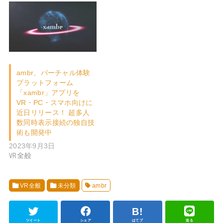
ambr、バーチャル体験
プラットフォーム
「xambr」アプリを
VR・PC・スマホ向けに
近日リリース！ 超多人
数同時表示接続の独自技
術も開発中
2023年9月3日
VR全般
VR全般
未分類
ambr
ツイート
シェア
はてブ
送る