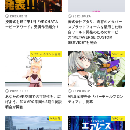
2023.02.13
2023.09.24
授賞式を経て第1回『VRCHATム
株式会社アタリ、既存のメタバー
ービーアワード』受賞作品紹介！
スプラットフォームを活用した独
自ワールド開発のためのサービ
ス”METAVERSE CUSTOM
SERVICE”を開始
VRChatイベント告知
VRChat
2022.09.20
2020.05.31
あなたのVR空間での可能性を、広
VR展示即売会『バーチャルフロン
げよう。私立VRC学園の8期生徒説
ティア』、開幕
明会が開催
VR全般
VRChat