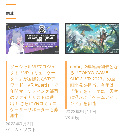
関連
ソーシャルVRプロジェ
ambr、3年連続開催とな
クト「VRコミュニケー
る『TOKYO GAME
ター」が国際的なVRア
SHOW VR 2023』の企
ワード「VR Awards」で
画開発を担当。今年は
年間マーケティング部門
「旅」をテーマに、天空
のファイナリストに選
に浮かぶ「ゲームアイラ
出！ さらにVRコミュニ
ンド」を創造
ケーターサポーターも募
2023年9月11日
集中！
VR全般
2023年9月2日
ゲーム・ソフト