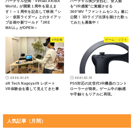
バーチャル空間「Virtual AKIBA
​バーチャル美少女ねむ、全人類
World」が開業１周年を迎えま
を”VR感覚”に覚醒させる
す！～１周年を記念して映画『シ
360°MV『ファントムセンス』遂に
ン・仮面ライダー』とのタイアッ
公開！ 3Dライブ出演を賭けた歌っ
プ企画や新ワールド『JRE
てみたも募集中！
MALL』がOPEN～
VR全般
ゲーム・ソフト
2020.01.29
2021.03.19
xR Tech Nagoya#9 レポート
PS5対応の次世代VR機器のコント
VR体験会を通して見えてきた事
ローラーが発表。ゲーム中の触感
や手触りもリアルに再現。
人気記事（月間）