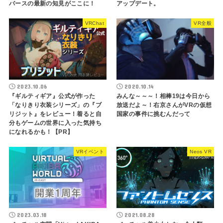
バースの最新の知見がここに！
アップデート。
VRChat
VR全般
2023.10.06
2020.10.14
『ギルティギア』公式が作った
みんな～～～！相棒19は今日から
「なりきり衣装シリーズ」の『ブ
放送だよ～！右京さんがVRの仮想
リジット』をレビュー！着ると自
国家の事件に挑むんだって
分もゲームの世界に入った気持ち
になれるかも！【PR】
VRイベント
Neos VR
2023.03.18
2021.08.28