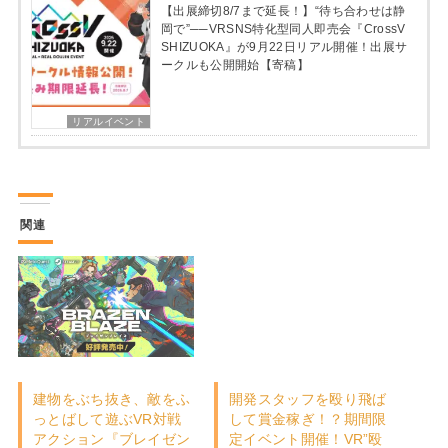
【出展締切8/7まで延長！】“待ち合わせは静
岡で”──VRSNS特化型同人即売会『CrossV
SHIZUOKA』が9月22日リアル開催！出展サ
ークルも公開開始【寄稿】
リアルイベント
関連
建物をぶち抜き、敵をふ
開発スタッフを殴り飛ば
っとばして遊ぶVR対戦
して賞金稼ぎ！？期間限
アクション『ブレイゼン
定イベント開催！VR”殴