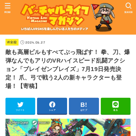
MENU
SEARCH
2024.06.27
VR全般
敵も高層ビルもすべてぶっ飛ばす！ 拳、刀、爆
弾なんでもアリのVRハイスピード乱闘アクシ
ョン「ブレイゼンブレイズ」7月19日発売決
定！ 爪、弓で戦う2人の新キャラクターも登
場！【寄稿】
ツイート
シェア
はてブ
送る