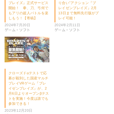
ブレイズ』正式サービス
り合い”アクション『ブ
開始！ 拳、刀、弓何で
レイゼンブレイズ』2月
もアリの超人バトルを楽
13日まで無料先行版がプ
しもう！【寄稿】
レイ可能！
2024年7月20日
2024年2月11日
ゲーム・ソフト
ゲーム・ソフト
クローズドαテストで応
募が殺到した国産マルチ
プレイVRゲーム『ブレ
イゼンブレイズ』が、2
月6日よりオープンβテス
トを実施！今度は誰でも
参加できる！
2023年12月20日