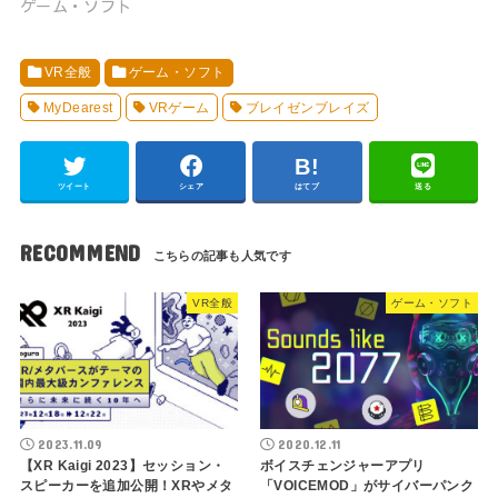
ゲーム・ソフト
VR全般
ゲーム・ソフト
MyDearest
VRゲーム
ブレイゼンブレイズ
ツイート
シェア
はてブ
送る
RECOMMEND
VR全般
ゲーム・ソフト
2023.11.09
2020.12.11
【XR Kaigi 2023】セッション・
ボイスチェンジャーアプリ
スピーカーを追加公開！XRやメタ
「VOICEMOD」がサイバーパンク