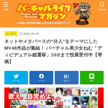
MENU
SEARCH
2024.09.25
エンタメ
ネットやメタバースの”分人”をテーマにした
MV48作品が集結！ バーチャル美少女ねむ「デ
ィビデュアル総選挙」10/2まで投票受付中【寄
稿】
ツイート
シェア
はてブ
送る