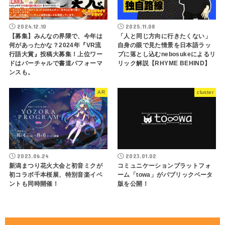
2024.12.10
2025.11.08
【募集】みんなの界隈で、今年は
「人と同じ方向に行きたくない」
何があったかな？2024年『VR流
自身の眼で見た情景を日本語ラッ
行語大賞』投稿大募集！上位ワー
プに落とし込むnebosukeによるリ
ドはバーチャルで書道パフォーマ
リック解説【RHYME BEHIND】
ンスも。
AR
cluster
2023.06.24
2023.01.02
新潟まつり花火大会と初音ミクが
コミュニケーションプラットフォ
初コラボ千本桜展、特別音楽イベ
ーム「towa」がパブリックベータ
ントも同時開催！
版を公開！