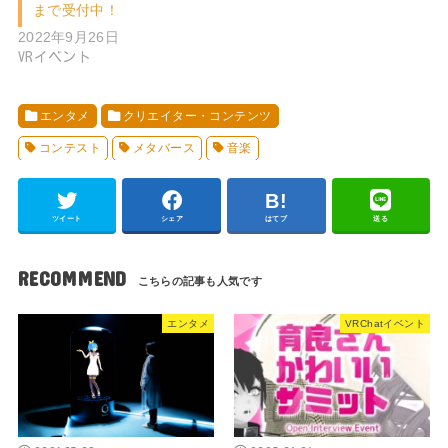
まで受付中！
2022年9月26日
VRイベント
エンタメ
クリエイター・コンテンツ
コンテスト
メタバース
音楽
ツイート
シェア
はてブ
送る
RECOMMEND
エンタメ
VRChatイベント