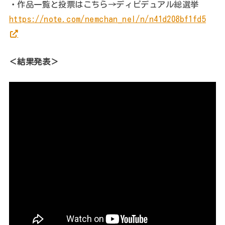
・作品一覧と投票はこちら→ディビデュアル総選挙
https://note.com/nemchan_nel/n/n41d208bf1fd5
＜結果発表＞