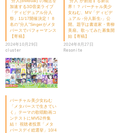
“分人(dividual)”の概念を
“分人”が創造する新世
加速する3D音楽ライブ
界！？ バーチャル美少
「ディビデュアル分人
女ねむ、MV「ディビデ
祭」11/17開催決定！ 8
ュアル -分人新生-」公
名の”分人”Singerがメタ
開。題字は書道家・青柳
バースでパフォーマンス
美扇。歌ってみた募集開
【寄稿】
始【寄稿】
2024年10月29日
2024年8月27日
cluster
Resonite
バーチャル美少女ねむ
「メタバースで生きてい
く」テーマの歌唱動画コ
ンテストにMV52件集
結！ 視聴者投票「メタ
バースデイ総選挙」10/4