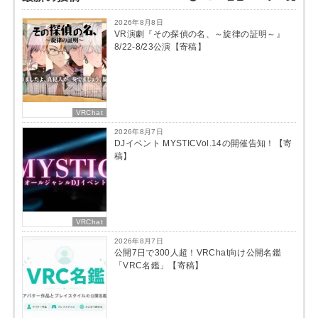
2026年8月8日
VR演劇『その探偵の名、～旋律の証明～』
8/22-8/23公演【寄稿】
VRChat
2026年8月7日
DJイベント MYSTICVol.14の開催告知！【寄
稿】
VRChat
2026年8月7日
公開7日で300人超！VRChat向け公開名鑑
「VRC名鑑」【寄稿】