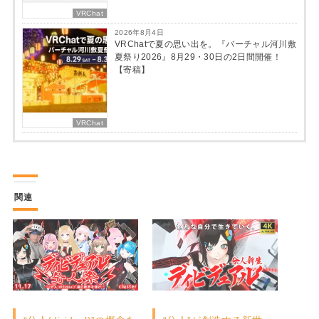
VRChat
2026年8月4日
VRChatで夏の思い出を。『バーチャル河川敷
夏祭り2026』8月29・30日の2日間開催！
【寄稿】
VRChat
関連