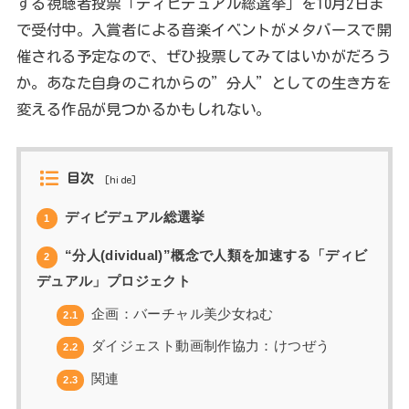
する視聴者投票「ディビデュアル総選挙」を10月2日ま
で受付中。入賞者による音楽イベントがメタバースで開
催される予定なので、ぜひ投票してみてはいかがだろう
か。あなた自身のこれからの”分人”としての生き方を
変える作品が見つかるかもしれない。
目次
[
hide
]
ディビデュアル総選挙
1
“分人(dividual)”概念で人類を加速する「ディビ
2
デュアル」プロジェクト
企画：バーチャル美少女ねむ
2.1
ダイジェスト動画制作協力：けつぜう
2.2
関連
2.3