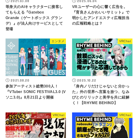
2021.03.08
2025.06.04
等身大のAIキャラクターに接客し
VRユーザーの心に響く広告を。
てもらえる『Gatebox
『育良さんかわいいサミット』で
Grande（ゲートボックス グラン
明かしたアンドエスティ広報担当
デ）』が法人向けサービスとして
の広報戦略とは？
登場
エンタメ
VRChat
2021.08.20
2025.10.22
参加アーティスト総勢300人！
「身内ノリだけじゃないと分かっ
『VTuber SONIC FESTIVAL3.0 (V
た」外の世界へ言葉を放つ、なみ
ソニ3.0)』8月21日より開催
びとのリリックと美学を共に紐解
く！【RHYME BEHIND】
VRChat
VRChat