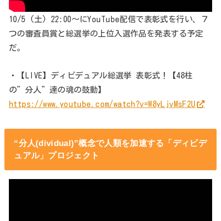
10/5 (土) 22:00～にYouTube配信で表彰式を行い、７
つの審査員賞と総選挙の上位入選作品を発表する予定
だ。
・【LIVE】ディビデュアル総選挙 表彰式！【48柱
の”分人”達の魂の鼓動】
https://www.youtube.com/watch?v=W8yLjvMsF2U
“分人(dividual)”概念で人類を加速する「ディビデ
ュアル」プロジェクト