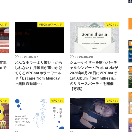
ワールド
VRChatワールド
VRChat
2023.05.07
2026.06.20
に首里
どんなホラーより怖い（かも
シューゲイザーを歌うバーチ
atで
しれない）月曜日が追いかけ
ャルシンガー・Project ziaが
てくるVRChatホラーワール
2026年6月28日にVRChatで
ド「Escape from Monday
1st Album「Somnithesia」
～無限通勤編～」
のリリースパーティを開催
【寄稿】
Chat
VRChat
VRChat