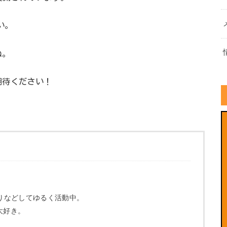
い。
ね。
期待ください！
りなどしてゆるく活動中。
が大好き。