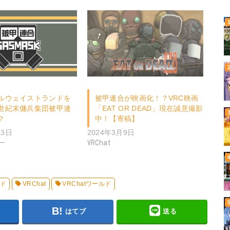
ルウェイストランドを
被甲連合が映画化！？VRC映画
世紀末傭兵集団被甲連
「EAT OR DEAD」現在誠意撮影
？
中！【寄稿】
23日
2024年3月9日
ー
VRChat
ルド
VRChat
VRChatワールド
はてブ
送る