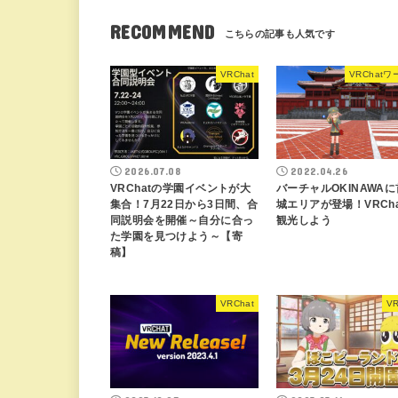
RECOMMEND
VRChat
VRChat
2026.07.08
2022.04.26
VRChatの学園イベントが大
バーチャルOKINAWA
集合！7月22日から3日間、合
城エリアが登場！VRCh
同説明会を開催～自分に合っ
観光しよう
た学園を見つけよう～【寄
稿】
VRChat
VR