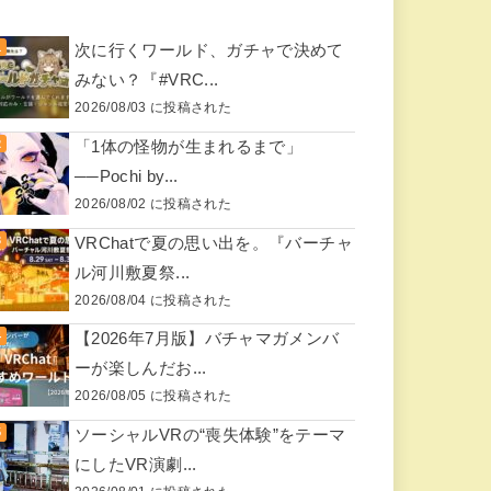
次に行くワールド、ガチャで決めて
みない？『#VRC...
2026/08/03 に投稿された
「1体の怪物が生まれるまで」
──Pochi by...
2026/08/02 に投稿された
VRChatで夏の思い出を。『バーチャ
ル河川敷夏祭...
2026/08/04 に投稿された
【2026年7月版】バチャマガメンバ
ーが楽しんだお...
2026/08/05 に投稿された
ソーシャルVRの“喪失体験”をテーマ
にしたVR演劇...