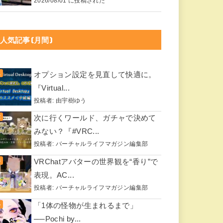
2026/08/01 に投稿された
人気記事(月間)
オプション設定を見直して快適に。
『Virtual...
投稿者:
由宇樹ゆう
次に行くワールド、ガチャで決めて
みない？『#VRC...
投稿者:
バーチャルライフマガジン編集部
VRChatアバターの世界観を“香り”で
表現。AC...
投稿者:
バーチャルライフマガジン編集部
「1体の怪物が生まれるまで」
──Pochi by...