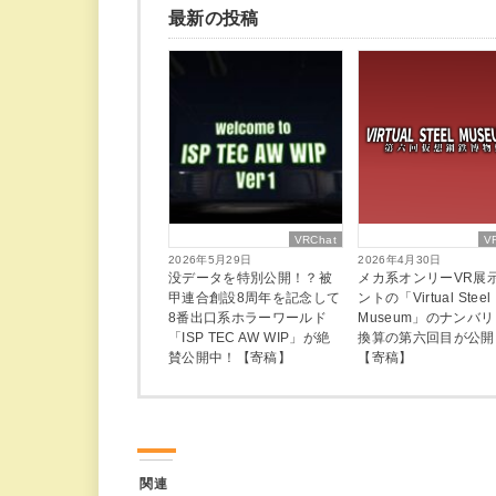
最新の投稿
VRChat
V
2026年5月29日
2026年4月30日
没データを特別公開！？被
メカ系オンリーVR展
甲連合創設8周年を記念して
ントの「Virtual Steel
8番出口系ホラーワールド
Museum」のナンバ
「ISP TEC AW WIP」が絶
換算の第六回目が公開
賛公開中！【寄稿】
【寄稿】
関連