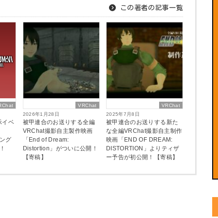
この著者の記事一覧
RChat
VRChat
VRChat
2026年1月28日
2025年7月8日
示イベ
被甲連合のお送りする全編
被甲連合のお送りする新た
VRChat撮影自主製作映画
な全編VRChat撮影自主制作
リング
「End of Dream:
映画「END OF DREAM:
！
Distortion」がついに公開！
DISTORTION」よりティザ
【寄稿】
ー予告が初公開！【寄稿】