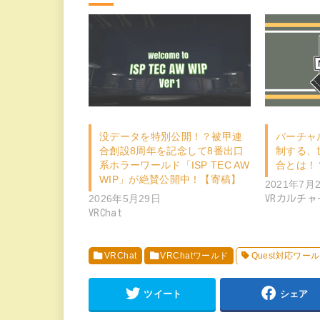
没データを特別公開！？被甲連
バーチャ
合創設8周年を記念して8番出口
制する、
系ホラーワールド「ISP TEC AW
合とは！
WIP」が絶賛公開中！【寄稿】
2021年7月
2026年5月29日
VRカルチャ
VRChat
VRChat
VRChatワールド
Quest対応ワー
ツイート
シェア