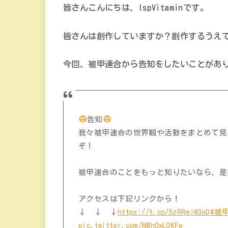
皆さんこんにちは、IspVitaminです。
皆さんは創作していますか？創作するうえ
今回、被甲連合から告知をしたいことがあ
告知
我々被甲連合の世界観や活動をまとめて見れるGa
ぞ！
被甲連合のことをもっと知りたいなら、是
アクセスは下記リンクから！
↓ ↓ ↓
https://t.co/5zRRmIW3oD
#被
pic.twitter.com/NMh0xLOKFw