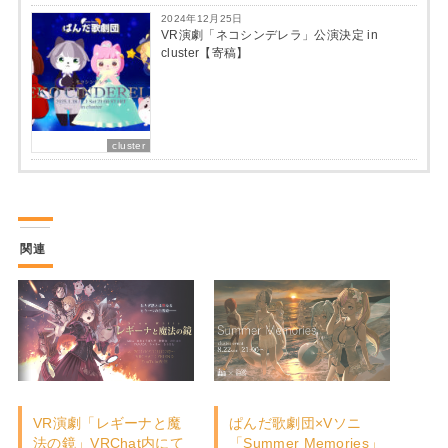
2024年12月25日
VR演劇「ネコシンデレラ」公演決定 in
cluster【寄稿】
cluster
関連
VR演劇「レギーナと魔
ぱんだ歌劇団×Vソニ
法の鏡」VRChat内にて
「Summer Memories」