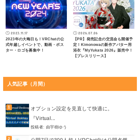
2023.11.17
2026.07.06
2023年の大晦日も！VRChatの公
【PR】発売記念の交流会も開催予
式年越しイベントで、動画・ポス
定！Kimonowaの新作アバター用
ター・ロゴを募集中！
浴衣『MyYukata 2026』販売中！
【プレスリリース】
人気記事（月間）
オプション設定を見直して快適に。
『Virtual...
投稿者:
由宇樹ゆう
公開7日で300人超！VRChat向け公開名鑑