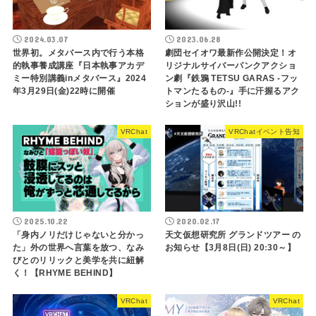
2024.03.07
2023.06.28
世界初。メタバース内で行う本格
劇団セイオワ最新作公開決定！オ
的執事養成講座『日本執事アカデ
リジナルサイバーパンクアクショ
ミー特別講義inメタバース』2024
ン劇『鉄鴉 TETSU GARAS -フッ
年3月29日(金)22時に開催
トマンたるもの-』手に汗握るアク
ションが盛り沢山!!
VRChat
VRChatイベント告知
2025.10.22
2020.02.17
「身内ノリだけじゃないと分かっ
天文仮想研究所 グランドツアー の
た」外の世界へ言葉を放つ、なみ
お知らせ【3月8日(日) 20ː30～】
びとのリリックと美学を共に紐解
く！【RHYME BEHIND】
VRChat
VRChat