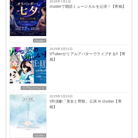
2026年7月1日
clusterで朗読ミュージカルを公演！【寄稿】
cluster
2025年3月31日
VTuberがリアルアバターでライブする!!【寄
稿】
リアルイベント
2025年3月20日
VR演劇「美女と野獣」公演 in cluster【寄
稿】
cluster