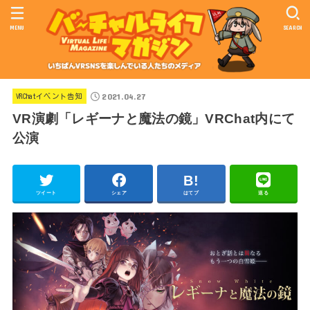
MENU
SEARCH
2021.04.27
VRChatイベント告知
VR演劇「レギーナと魔法の鏡」VRChat内にて
公演
ツイート
シェア
はてブ
送る