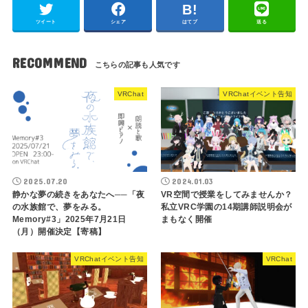
ツイート
シェア
はてブ
送る
RECOMMEND
VRChat
VRChatイベント告知
2025.07.20
2024.01.03
静かな夢の続きをあなたへ──「夜
VR空間で授業をしてみませんか？
の水族館で、夢をみる。
私立VRC学園の14期講師説明会が
Memory#3」2025年7月21日
まもなく開催
（月）開催決定【寄稿】
VRChatイベント告知
VRChat