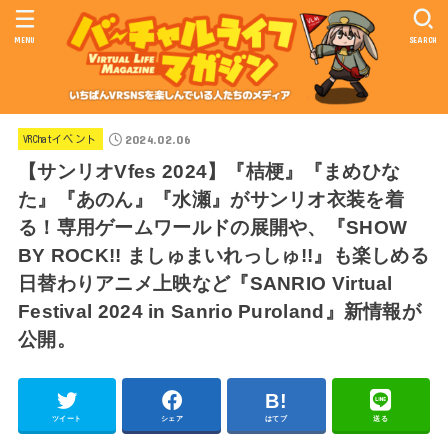
MENU
SEARCH
2024.02.06
VRChatイベント
【サンリオVfes 2024】『桔梗』『まめひな
た』『あのん』『⽔瀬』がサンリオ衣装を着
る！専用ゲームワールドの展開や、『SHOW
BY ROCK!! ましゅまいれっしゅ!!』も楽しめる
日替わりアニメ上映など『SANRIO Virtual
Festival 2024 in Sanrio Puroland』新情報が
公開。
ツイート
シェア
はてブ
送る