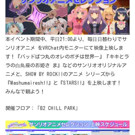
本イベント期間中、平⽇21:00より、毎⽇⽇替わりでサ
ンリオアニメ をVRChat内モニターにて映像上映しま
す！『バッドばつ丸のオレのポチは世界⼀』『キキとラ
ラの⽩⿃座のお姫さ ま』などのサンリオオリジナルア
ニメと、SHOW BY ROCK!!のアニメ シリーズから
『Mashumairesh!!』と『STARS!!』を上映します！
みんなで観よう！
開催フロア：「B2 CHILL PARK」