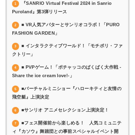
『SANRIO Virtual Festival 2024 in Sanrio
1
Puroland』第3弾リリース
■ VR⼈気アバターとサンリオコラボ！「PURO
2
FASHION GARDEN」
■ インタラクティブワールド！「モチポリ・ファ
3
クトリー」
■ PVPゲーム！「ポチャッコのぱくぱく⼤作戦 -
4
Share the ice cream love!-」
■バーチャルミニショー『ハローキティと友情の
5
⾶空艇』上演決定
■サンリオ アニメセレクション上演決定！
6
■フェス開催前から楽しめる！ ⼈気コミュニテ
7
ィ『カソウ』舞踏団との事前スペシャルイベント開