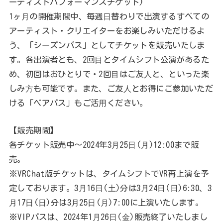
ーティストパフォーマンスチケット)
1ヶ⽉の開催期間中、毎週⽇替わりで出演するすべての
アーティスト・クリエイターをお楽しみいただけるよ
う、「シーズンパス」としてチケットを販売いたしま
す。各出演者とも、2回⽬とタイムシフト公演があるた
め、初回はおひとりで・2回⽬はご友⼈と、といった楽
しみ⽅も可能です。また、ご友⼈とお得にご参加いただ
ける「ペアパス」もご活⽤ください。
【販売期間】
各チケット販売中〜2024年3⽉25⽇(⽉)12:00まで販
売。
※VRChat版チケットは、タイムシフトでVR再上演を予
定しております。3⽉16⽇(⼟)分は3⽉24⽇(⽇)6:30、3
⽉17⽇(⽇)分は3⽉25⽇(⽉)7:00に上演いたします。
※VIPパスは、2024年1⽉26⽇(⾦)販売終了いたしまし