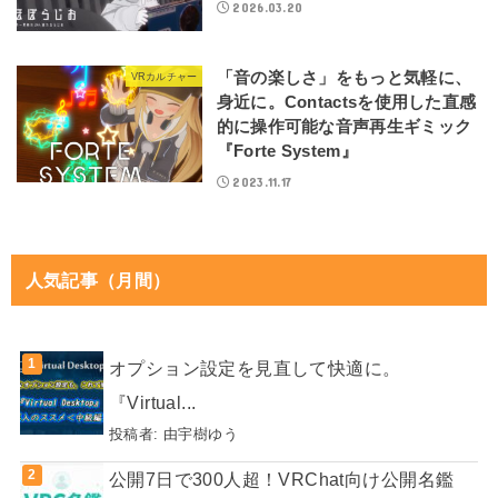
2026.03.20
「音の楽しさ」をもっと気軽に、
VRカルチャー
身近に。Contactsを使用した直感
的に操作可能な音声再生ギミック
『Forte System』
2023.11.17
人気記事（月間）
オプション設定を見直して快適に。
『Virtual...
投稿者:
由宇樹ゆう
公開7日で300人超！VRChat向け公開名鑑