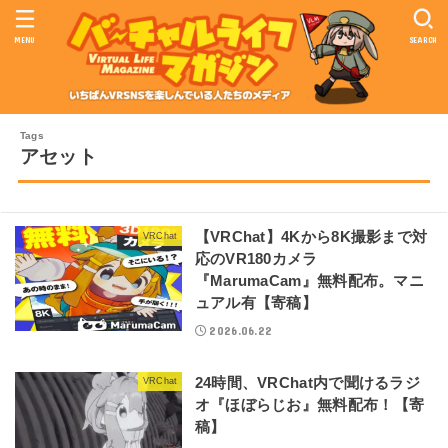
MENU
SEARCH
アセット
【VRChat】4Kから8K撮影まで対
VRChat
応のVR180カメラ
『MarumaCam』無料配布。マニ
ュアル有【寄稿】
2026.06.22
24時間、VRChat内で聞けるラジ
VRChat
オ『ほぼらじお』無料配布！【寄
稿】