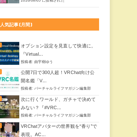
2026/08/05 に投稿された
人気記事(月間)
オプション設定を見直して快適に。
『Virtual...
投稿者:
由宇樹ゆう
公開7日で300人超！VRChat向け公
開名鑑「V...
投稿者:
バーチャルライフマガジン編集部
次に行くワールド、ガチャで決めて
みない？『#VRC...
投稿者:
バーチャルライフマガジン編集部
VRChatアバターの世界観を“香り”で
表現。AC...