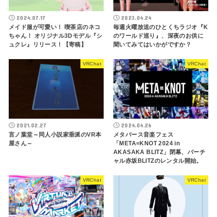
2024.07.17
2023.04.24
メイド服が可愛い！ 喫茶店のネコ
毎週火曜放送のひとくちラジオ『K
ちゃん！ オリジナル3Dモデル『シ
のワールド巡り』、深夜のお供に
ュクレ』リリース！【寄稿】
聞いてみてはいかがですか？
VRChat
VRChat
2021.02.27
2024.04.26
言ノ葉堂～同人小説家垂涎のVR本
メタバース音楽フェス
屋さん～
「META=KNOT 2024 in
AKASAKA BLITZ」閉幕、バーチ
ャル赤坂BLITZのレンタル開始。
VRChat
VRChat