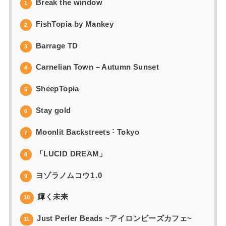
Break the window
1
FishTopia by Mankey
2
Barrage TD
3
Carnelian Town – Autumn Sunset
4
SheepTopia
5
Stay gold
6
Moonlit Backstreets ˸ Tokyo
7
「LUCID DREAM」
8
ヨゾラノムコウ1․0
9
輝く未来
10
Just Perler Beads ~アイロンビーズカフェ~
11