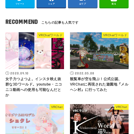
ツイート
シェア
はてブ
送る
RECOMMEND
VRChatワールド
VRChatワールド
2020.09.10
2022.05.08
女子力つよつよ。インスタ映え抜
観覧車が空を飛ぶ！公式公認、
群な3Dワールド。youtube・ニコ
VRChatに再現された遊園地『メル
ニコ動画への使用も可能なんだと
ヘン村』に行ってみた
か
VRChat
VRChat