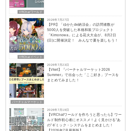
VRChatワールド
2026年7月27日
【PR】「ゆかたde納涼会」の訪問者数が
5000人を突破した本格和装プロジェクト
「Kimonowa」による花火大会が、8月2日
(日)に開催決定！ みんなで夏を楽しもう！
VRChatイベント
2026年7月23日
【Vket】『バーチャルマーケット2026
Summer』で出会った「ここ好き」ブースを
まとめてみました！
バーチャルマーケット
2026年7月19日
【VRChatワールドを作ろうと思ったら】ワー
ルド制作初心者にオススメ！よく見かける“あ
の”ギミック・システムをまとめました！
【2026年7月最新版】