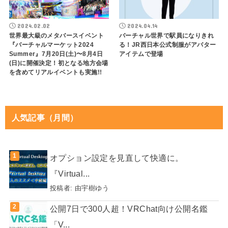
2024.02.02
2024.04.14
世界最大級のメタバースイベント
バーチャル世界で駅員になりきれ
『バーチャルマーケット2024
る！JR西日本公式制服がアバター
Summer』7月20日(土)〜8月4日
アイテムで登場
(日)に開催決定！初となる地方会場
を含めてリアルイベントも実施!!
人気記事（月間）
オプション設定を見直して快適に。
『Virtual...
投稿者:
由宇樹ゆう
公開7日で300人超！VRChat向け公開名鑑
「V...