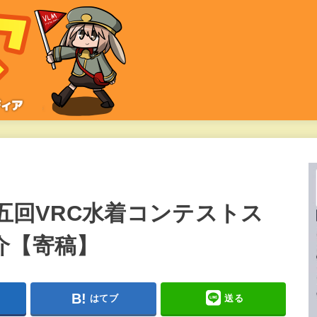
第五回VRC水着コンテストス
介【寄稿】
はてブ
送る