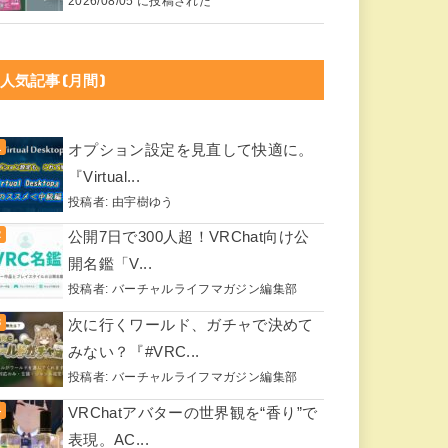
2026/08/05 に投稿された
人気記事(月間)
オプション設定を見直して快適に。
『Virtual...
投稿者:
由宇樹ゆう
公開7日で300人超！VRChat向け公
開名鑑「V...
投稿者:
バーチャルライフマガジン編集部
次に行くワールド、ガチャで決めて
みない？『#VRC...
投稿者:
バーチャルライフマガジン編集部
VRChatアバターの世界観を“香り”で
表現。AC...