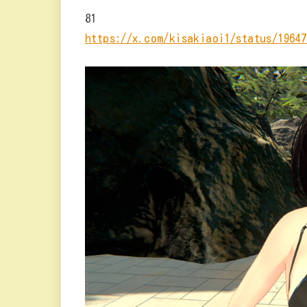
81
https://x.com/kisakiaoi1/status/19647