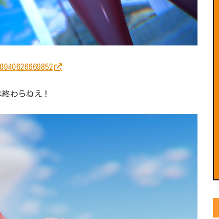
0940626669852
は終わらねえ！