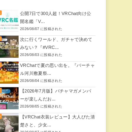
公開7日で300人超！VRChat向け公
開名鑑「V...
2026/08/07 に投稿された
次に行くワールド、ガチャで決めて
みない？『#VRC...
2026/08/03 に投稿された
VRChatで夏の思い出を。『バーチャ
ル河川敷夏祭...
2026/08/04 に投稿された
【2026年7月版】バチャマガメンバ
ーが楽しんだお...
2026/08/05 に投稿された
【VRChat衣装レビュー】大人びた清
楚さと、少女...