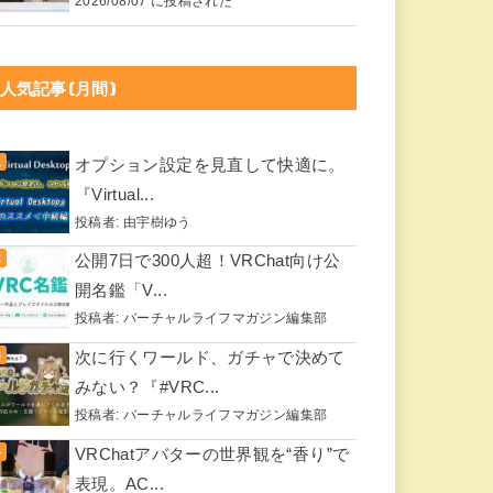
2026/08/07 に投稿された
人気記事(月間)
オプション設定を見直して快適に。
『Virtual...
投稿者:
由宇樹ゆう
公開7日で300人超！VRChat向け公
開名鑑「V...
投稿者:
バーチャルライフマガジン編集部
次に行くワールド、ガチャで決めて
みない？『#VRC...
投稿者:
バーチャルライフマガジン編集部
VRChatアバターの世界観を“香り”で
表現。AC...