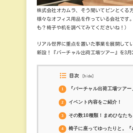
株式会社オカムラ、そう聞いてピンとくる
様々なオフィス用品を作っている会社です
も？椅子や机を調べてみてくださいね！）
リアル世界に重点を置いた事業を展開してい
新設！『バーチャル出荷工場ツアー』を3月
目次
[
hide
]
『バーチャル出荷工場ツアー
1
イベント内容をご紹介！
2
その数10種類！まめひなた
3
椅子に座ってゆったりと。『azwi
4