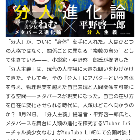
「分人」が、ついに“身体”を手に入れた。人はひとつ
の人格ではなく、関係ごとに異なる“複数の自分”とし
て生きている——。小説家・平野啓一郎氏が提唱した
「分人主義」は、現代の人間観に大きな問いを投げかけ
てきた。そして今、その「分人」にアバターという肉体
を与え、物理現実を超えた自己表現と人間関係を可能に
する空間——メタバースが現実になった。自己の在り方
を自在に変化させられる時代に、人類はどこへ向かうの
か？ 8月24日、「分人主義」提唱者・平野啓一郎氏と、
メタバースを舞台に人類の進化を探究するVTuber「バ
ーチャル美少女ねむ」がYouTube LIVEにて公開対談！