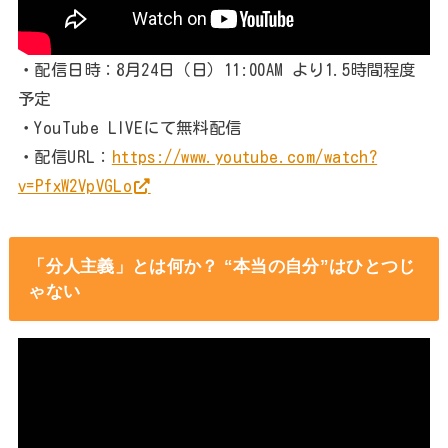
・配信日時：8月24日（日）11:00AM より1.5時間程度
予定
・YouTube LIVEにて無料配信
・配信URL：
https://www.youtube.com/watch?
v=PfxW2VpVGLo
「分人主義」とは何か？ “本当の自分”はひとつじ
ゃない