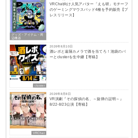
VRChat向け人気アバター「えも研」モチーフ
のゲーミングマウスパッド4種を予約販売【プ
レスリリース】
グッズ・アイテム・周
辺機器
2026年8月10日
酒レポと遠隔カメラで酒を当てろ！池袋のバ
ーとclusterを生中継【寄稿】
cluster
2026年8月8日
VR演劇『その探偵の名、～旋律の証明～』
8/22-8/23公演【寄稿】
VRChat