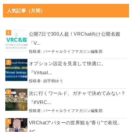
人気記事（月間）
公開7日で300人超！VRChat向け公開名鑑
「V...
投稿者:
バーチャルライフマガジン編集部
オプション設定を見直して快適に。
『Virtual...
投稿者:
由宇樹ゆう
次に行くワールド、ガチャで決めてみない？
『#VRC...
投稿者:
バーチャルライフマガジン編集部
VRChatアバターの世界観を“香り”で表現。
AC...