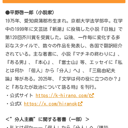
●平野啓一郎（小説家）
1975年、愛知県蒲郡市生まれ。京都大学法学部卒。在学
中の1999年に文芸誌『新潮』に投稿した小説『日蝕』で
第120回芥川賞を受賞した。以後、一作毎に変化する多
彩なスタイルで、数々の作品を発表し、各国で翻訳紹介
されている。主な著書に、小説『マチネの終わりに』、
『ある男』、『本心』、『富士山』等、エッセイに『私
とは何か 「個人」から「分人」へ』、『三島由紀夫
論』等がある。2025年、『文学は何の役に立つのか？』
と『あなたが政治について語る時』を刊行。
・公式サイト
https://k-hirano.com/
・公式X
https://x.com/hiranok
＜”分人主義”に関する著書（一部）＞
・私とは何か――「個人」から「分人」へ（講談