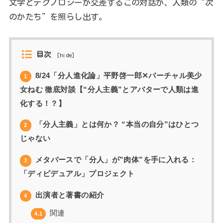
文学とテクノロジーが交差するこの対話が、人類の“次
のかたち”を照らし出す。
目次
[
hide
]
8/24「分人進化論」平野啓一郎✕バーチャル美少
1
女ねむ 徹底対談【“分人主義”とアバターで人類は進
化する！？】
「分人主義」とは何か？ “本当の自分”はひとつ
2
じゃない
メタバースで「分人」が”肉体”を手に入れる：
3
「ディビデュアル」プロジェクト
出演者と著書の紹介
4
関連
4.1