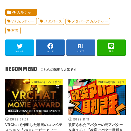
VRカルチャー
VRカルチャー
メタバース
メタバースカルチャー
対談
ツイート
シェア
はてブ
送る
RECOMMEND
VRChatイベント告知
VRChat技術・制作
2022.09.01
2022.11.13
VRChatで撮影した動画のコンペテ
改変されたアバターの元アバター
ィション『VRCムービーアワー
を当てろ！『改変アバター目利き