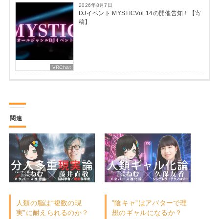
2026年8月7日
DJイベント MYSTICVol.14の開催告知！【寄
稿】
VRChat
関連
人類の脳は“複数の現
”陰キャ”はアバターで理
実”に耐えられるのか？
想のギャルになるか？