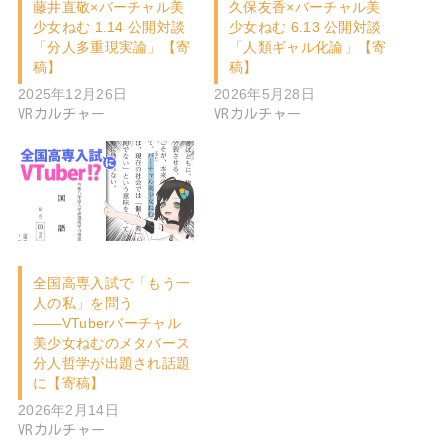
藤井直敬×バーチャル美
久保友香×バーチャル美
少女ねむ 1.14 公開対談
少女ねむ 6.13 公開対談
「分人多重現実論」【寄
「人類ギャル化論」【寄
稿】
稿】
2025年12月26日
2026年5月28日
VRカルチャー
VRカルチャー
全国高専入試で「もう一
人の私」を問う
――VTuberバーチャル
美少女ねむのメタバース
分人哲学が出題され話題
に【寄稿】
2026年2月14日
VRカルチャー