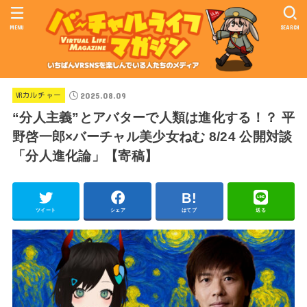
MENU
SEARCH
2025.08.09
VRカルチャー
“分人主義”とアバターで人類は進化する！？ 平
野啓一郎×バーチャル美少女ねむ 8/24 公開対談
「分人進化論」【寄稿】
ツイート
シェア
はてブ
送る