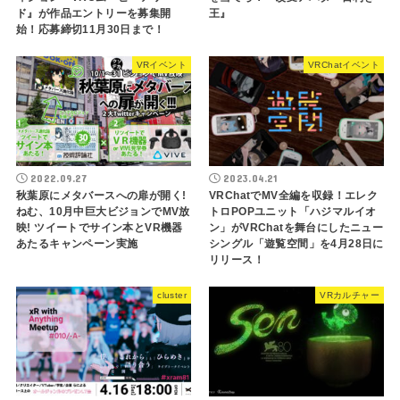
ド』が作品エントリーを募集開
王』
始！応募締切11月30日まで！
VRイベント
VRChatイベント
2022.09.27
2023.04.21
秋葉原にメタバースへの扉が開く!
VRChatでMV全編を収録！エレク
ねむ、10月中巨大ビジョンでMV放
トロPOPユニット「ハジマルイオ
映! ツイートでサイン本とVR機器
ン」がVRChatを舞台にしたニュー
あたるキャンペーン実施
シングル「遊覧空間」を4月28日に
リリース！
cluster
VRカルチャー