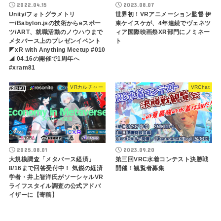
2022.04.15
2023.08.07
Unity/フォトグラメトリ
世界初！VRアニメーション監督 伊
ー/Babylon.jsの技術からeスポー
東ケイスケが、4年連続でヴェネツ
ツ/ART、就職活動のノウハウまで
ィア国際映画祭XR部門にノミネー
メタバース上のプレゼンイベント
ト
◤xR with Anything Meetup #010
◢ 04.16の開催で1周年へ
#xram81
VRカルチャー
VRChat
2025.08.01
2023.09.20
大規模調査「メタバース経済」
第三回VRC水着コンテスト決勝戦
8/16まで回答受付中！ 気鋭の経済
開催！観覧者募集
学者・井上智洋氏がソーシャルVR
ライフスタイル調査の公式アドバ
イザーに【寄稿】