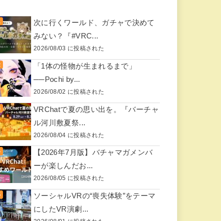
次に行くワールド、ガチャで決めて
みない？『#VRC...
2026/08/03 に投稿された
「1体の怪物が生まれるまで」
──Pochi by...
2026/08/02 に投稿された
VRChatで夏の思い出を。『バーチャ
ル河川敷夏祭...
2026/08/04 に投稿された
【2026年7月版】バチャマガメンバ
ーが楽しんだお...
2026/08/05 に投稿された
ソーシャルVRの“喪失体験”をテーマ
にしたVR演劇...