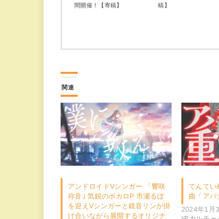
間開催！【寄稿】
稿】
関連
アンドロイドVシンガー 「響咲
てんてい
祢音｣ 気鋭のボカロP 市瀬るぽ
曲「アバ
を迎えVシンガーと鏡音リンが掛
2024年1月
け合いながら展開するオリジナ