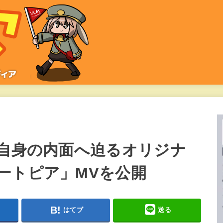
 自身の内面へ迫るオリジナ
ートピア」MVを公開
はてブ
送る