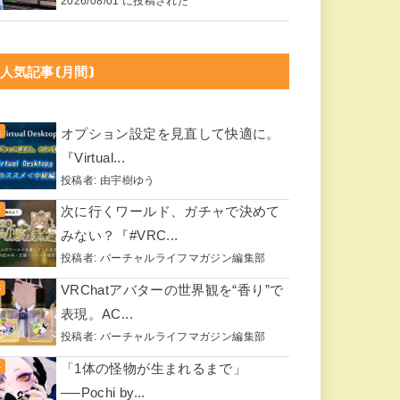
2026/08/01 に投稿された
人気記事(月間)
オプション設定を見直して快適に。
『Virtual...
投稿者:
由宇樹ゆう
次に行くワールド、ガチャで決めて
みない？『#VRC...
投稿者:
バーチャルライフマガジン編集部
VRChatアバターの世界観を“香り”で
表現。AC...
投稿者:
バーチャルライフマガジン編集部
「1体の怪物が生まれるまで」
──Pochi by...