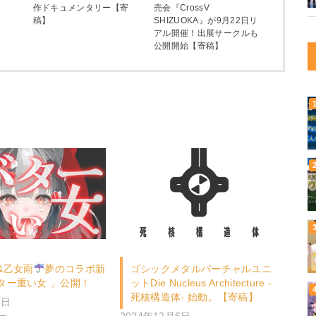
作ドキュメンタリー【寄
売会『CrossV
稿】
SHIZUOKA』が9月22日リ
アル開催！出展サークルも
公開開始【寄稿】
&乙女雨
夢のコラボ新
ゴシックメタルバーチャルユニ
ター重い女 」公開！
ットDie Nucleus Architecture -
死核構造体- 始動。【寄稿】
3日