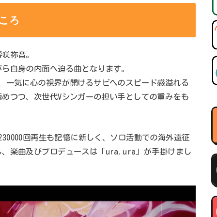
ころ
響咲祢音。
がら自身の内面へ迫る曲となります。
り、一気に心の視界が開けるサビへのスピード感溢れる
極めつつ、次世代Vシンガーの担い手としての重みをも
での230000回再生も記憶に新しく、ソロ活動での海外遠征
楽曲及びプロデュースは「ura.ura」が手掛けまし