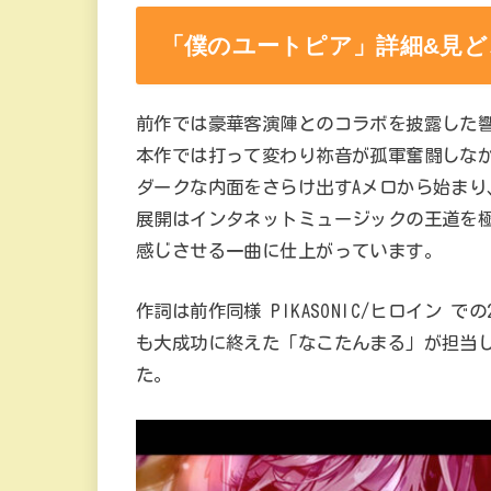
「僕のユートピア」詳細&見ど
前作では豪華客演陣とのコラボを披露した
本作では打って変わり祢音が孤軍奮闘しな
ダークな内面をさらけ出すAメロから始ま
展開はインタネットミュージックの王道を
感じさせる一曲に仕上がっています。
作詞は前作同様 PIKASONIC/ヒロイン 
も大成功に終えた「なこたんまる」が担当し、
た。