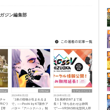
ガジン編集部
この著者の記事一覧
RChat
VRChat
リアルイベント
2026年8月2日
2026年8月1日
チャ
「1体の怪物が生まれるま
【出展締切8/7まで延
RCワ
で」──Pochi by KT新作ア
長！】“待ち合わせは静岡
【寄
バター『アハトナハト』制
で”──VRSNS特化型同人即