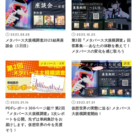
2023.08.28
2025.10.25
メタバース大規模調査2023結果座
第3回『メタバース大規模調査』回
談会（1日目）
答募集──あなたの体験を教えて！
メタバースの変化を感じ取ろう
メタバース・XR
調査
2025.01.14
2023.07.01
PDFレポート300ページ超!? 第2回
仮想世界の実態に迫る! メタバース
『メタバース大規模調査』1次レポ
大規模調査開始！
ートを公開。先ずは単純集計をお
届けします。仮想世界の今を見渡
そう！