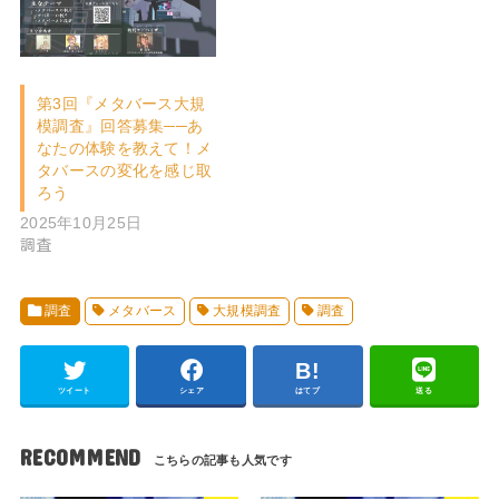
第3回『メタバース大規
模調査』回答募集──あ
なたの体験を教えて！メ
タバースの変化を感じ取
ろう
2025年10月25日
調査
調査
メタバース
大規模調査
調査
ツイート
シェア
はてブ
送る
RECOMMEND