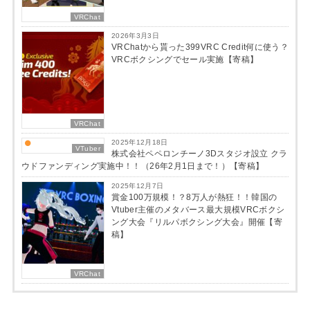
VRChat
2026年3月3日
VRChatから貰った399VRC Credit何に使う？
VRCボクシングでセール実施【寄稿】
VRChat
2025年12月18日
VTuber
株式会社ペペロンチーノ3Dスタジオ設立 クラ
ウドファンディング実施中！！（26年2月1日まで！）【寄稿】
2025年12月7日
賞金100万規模！？8万人が熱狂！！韓国の
Vtuber主催のメタバース最大規模VRCボクシ
ング大会『リルパボクシング大会』開催【寄
稿】
VRChat