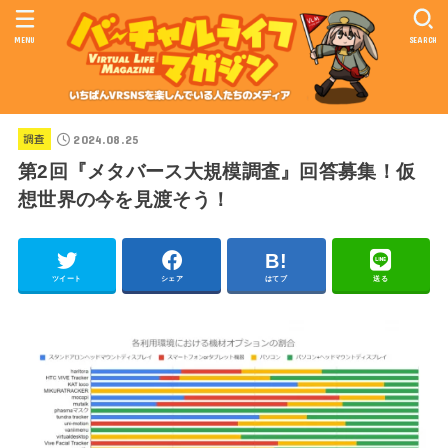
MENU
SEARCH
2024.08.25
調査
第2回『メタバース大規模調査』回答募集！仮
想世界の今を見渡そう！
ツイート
シェア
はてブ
送る