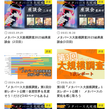
調査
調査
2023.09.21
2023.10.30
メタバース大規模調査2023結果座
メタバース大規模調査2023結果座
談会（2日目）
談会(3日目)
調査
調査
2024.08.24
2026.03.31
『メタバース大規模調査』第1回分
第3回『メタバース大規模調査』1
析レポート公開！仮想世界を見渡
次レポート公開！ メタバースの
そう！だけど243ページもあるよ
変化を感じ取ろう
調査
調査