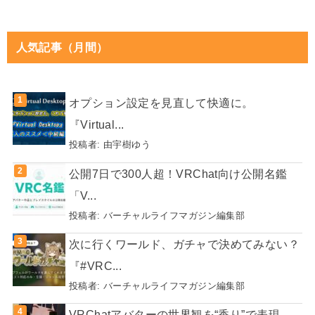
人気記事（月間）
オプション設定を見直して快適に。
『Virtual...
投稿者:
由宇樹ゆう
公開7日で300人超！VRChat向け公開名鑑
「V...
投稿者:
バーチャルライフマガジン編集部
次に行くワールド、ガチャで決めてみない？
『#VRC...
投稿者:
バーチャルライフマガジン編集部
VRChatアバターの世界観を“香り”で表現。