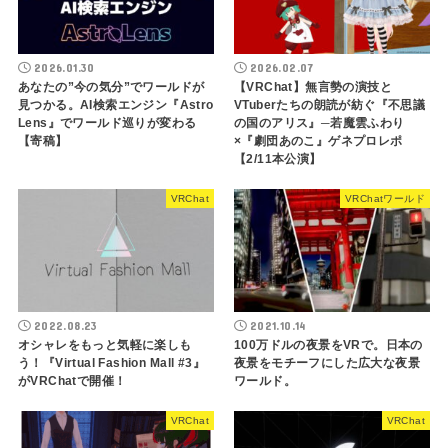
2026.01.30
2026.02.07
あなたの”今の気分”でワールドが
【VRChat】無言勢の演技と
見つかる。AI検索エンジン『Astro
VTuberたちの朗読が紡ぐ『不思議
Lens』でワールド巡りが変わる
の国のアリス』─若魔雲ふわり
【寄稿】
×『劇団あのこ』ゲネプロレポ
【2/11本公演】
VRChat
VRChatワールド
2022.08.23
2021.10.14
オシャレをもっと気軽に楽しも
100万ドルの夜景をVRで。日本の
う！『Virtual Fashion Mall #3』
夜景をモチーフにした広大な夜景
がVRChatで開催！
ワールド。
VRChat
VRChat