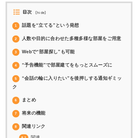
目次
[
hide
]
話題を“立てる”という発想
1
人数や目的に合わせた多種多様な部屋をご用意
2
Webで“部屋探し”も可能
3
“予告機能”で部屋建てをもっとスムーズに
4
“会話の輪に入りたい”を後押しする通知ギミッ
5
ク
まとめ
6
将来の機能
7
関連リンク
8
関連
8.1