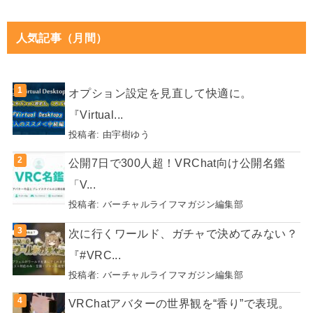
人気記事（月間）
オプション設定を見直して快適に。
『Virtual...
投稿者:
由宇樹ゆう
公開7日で300人超！VRChat向け公開名鑑
「V...
投稿者:
バーチャルライフマガジン編集部
次に行くワールド、ガチャで決めてみない？
『#VRC...
投稿者:
バーチャルライフマガジン編集部
VRChatアバターの世界観を“香り”で表現。