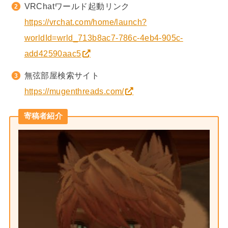
VRChatワールド起動リンク
https://vrchat.com/home/launch?
worldId=wrld_713b8ac7-786c-4eb4-905c-
add42590aac5
無弦部屋検索サイト
https://mugenthreads.com/
寄稿者紹介