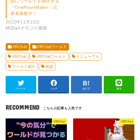
由にワールドを製作する
『OneRoomMaker』出
展者募集中！
2022年11月10日
VRChatイベント告知
VRChat
VRChatワールド
VRChat
VRChatワールド
リニューアル
ワールド紹介
雑談
ツイート
シェア
はてブ
送る
RECOMMEND
VRChat
VRChat