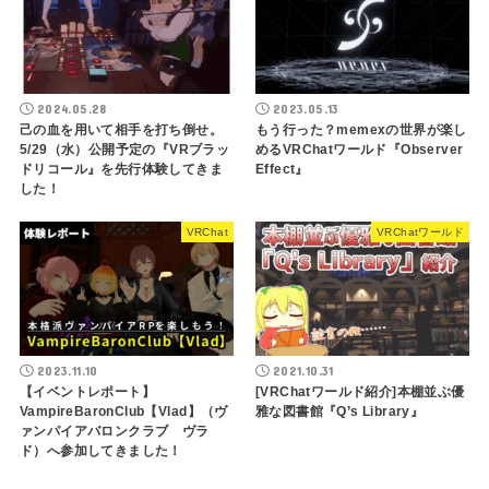
2024.05.28
2023.05.13
己の血を用いて相手を打ち倒せ。
もう行った？memexの世界が楽し
5/29（水）公開予定の『VRブラッ
めるVRChatワールド『Observer
ドリコール』を先行体験してきま
Effect』
した！
VRChat
VRChatワールド
2023.11.10
2021.10.31
【イベントレポート】
[VRChatワールド紹介]本棚並ぶ優
VampireBaronClub【Vlad】（ヴ
雅な図書館『Q’s Library』
ァンパイアバロンクラブ ヴラ
ド）へ参加してきました！