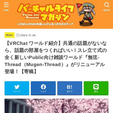
MENU
SEARCH
2025.11.06
VRChat
【VRChat ワールド紹介】共通の話題がないな
ら、話題の部屋をつくればいい！スレ立て式の
全く新しいPublic向け雑談ワールド『無弦-
Thread（Mugen-Thread）』がリニューアル
登場！【寄稿】
ツイート
シェア
はてブ
送る