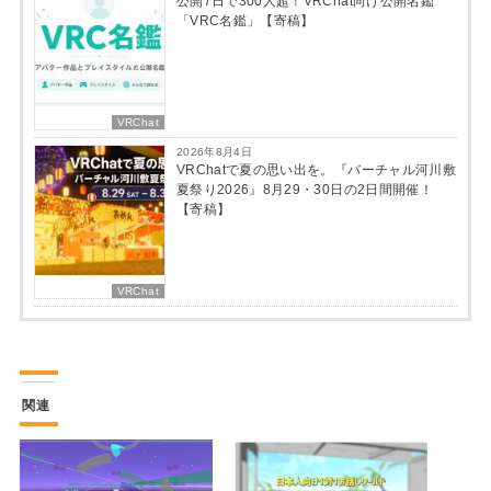
公開7日で300人超！VRChat向け公開名鑑
「VRC名鑑」【寄稿】
VRChat
2026年8月4日
VRChatで夏の思い出を。『バーチャル河川敷
夏祭り2026』8月29・30日の2日間開催！
【寄稿】
VRChat
関連