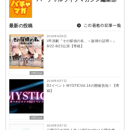
最新の投稿
この著者の記事一覧
2026年8月8日
VR演劇『その探偵の名、～旋律の証明～』
8/22-8/23公演【寄稿】
VRChat
2026年8月7日
DJイベント MYSTICVol.14の開催告知！【寄
稿】
VRChat
2026年8月7日