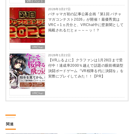
VRイベント
2026年3月27日
バチャマガ初の記事公募企画『第1回 バチャ
マガコンテスト2026』が開催！最優秀賞は
VRC＋1ヵ月分と、VRChat中に壁新聞として
掲載されるだとォ～～～ッ！？
VRChat
2026年1月22日
【VRふるよに】クラファンは1月28日まで受
付中！達成率2000％越えで話題の眼前構築型
決闘ボードゲーム『VR桜降る代に決闘を』を
実際にプレイしてみた！！【PR】
VRChat
関連