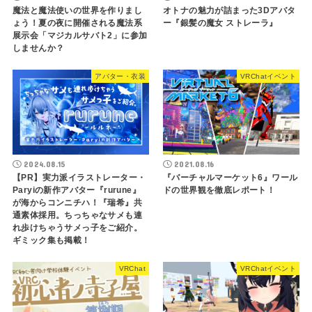
魔法と魔法使いの世界を作りまし
オトナの魅力が詰まった3Dアバタ
ょう！夏の夜に開催される魔法系
ー『銀髪の魔女 ストレーラ』
展示会「マジカルサバト2」に参加
しませんか？
アバター・衣装
VRChatイベント
2024.08.15
2021.08.16
【PR】実力派イラストレーター・
『バーチャルマーケット6』ワール
Paryiの新作アバター『rurune』
ドの世界観を徹底レポート！
が海からコンニチハ！『瑞希』共
通素体採用。ちっちゃなサメも連
れ歩けちゃうサメっ子をご紹介。
ギミック集も掲載！
VRChat
VRChatイベント