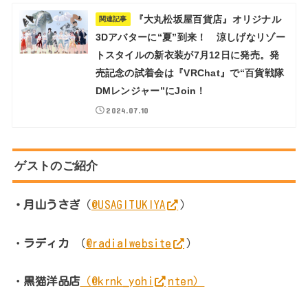
『大丸松坂屋百貨店』オリジナル
関連記事
3Dアバターに“夏”到来！ 涼しげなリゾー
トスタイルの新衣装が7月12日に発売。発
売記念の試着会は『VRChat』で“百貨戦隊
DMレンジャー”にJoin！
2024.07.10
ゲストのご紹介
・月山うさぎ
（
@USAGITUKIYA
）
・
ラディカ
（
@radialwebsite
）
・
黒猫洋品店
（
@krnk_yohi
nten）