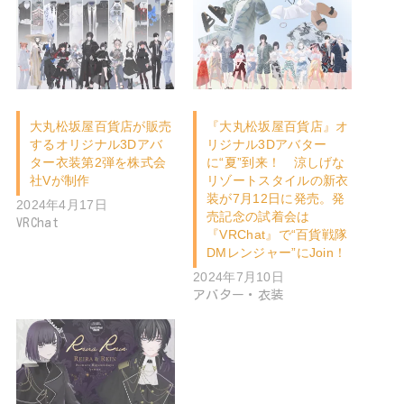
大丸松坂屋百貨店が販売
『大丸松坂屋百貨店』オ
するオリジナル3Dアバ
リジナル3Dアバター
ター衣装第2弾を株式会
に“夏”到来！ 涼しげな
社Vが制作
リゾートスタイルの新衣
装が7月12日に発売。発
2024年4月17日
売記念の試着会は
VRChat
『VRChat』で“百貨戦隊
DMレンジャー”にJoin！
2024年7月10日
アバター・衣装