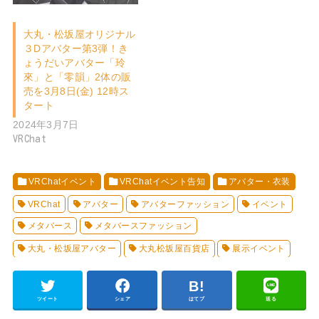
大丸・松坂屋オリジナル
３Dアバター第3弾！き
ょうだいアバター「玲
來」と「零韻」2体の販
売を3月8日(金) 12時ス
タート
2024年3月7日
VRChat
VRChatイベント
VRChatイベント告知
アバター・衣装
VRChat
アバター
アバターファッション
イベント
メタバース
メタバースファッション
大丸・松坂屋アバター
大丸松坂屋百貨店
展示イベント
ツイート
シェア
はてブ
送る