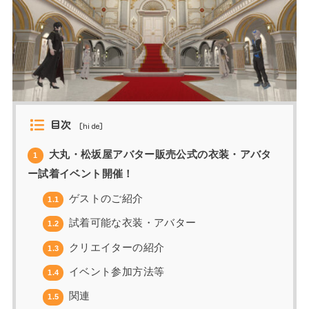
目次
[
hide
]
大丸・松坂屋アバター販売公式の衣装・アバタ
1
ー試着イベント開催！
ゲストのご紹介
1.1
試着可能な衣装・アバター
1.2
クリエイターの紹介
1.3
イベント参加方法等
1.4
関連
1.5