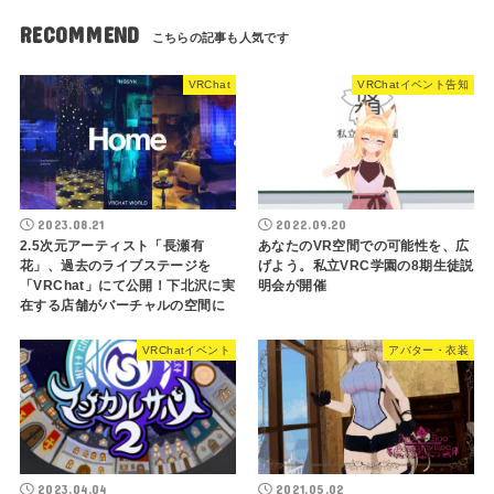
RECOMMEND
VRChat
VRChatイベント告知
2023.08.21
2022.09.20
2.5次元アーティスト「長瀬有
あなたのVR空間での可能性を、広
花」、過去のライブステージを
げよう。私立VRC学園の8期生徒説
「VRChat」にて公開！下北沢に実
明会が開催
在する店舗がバーチャルの空間に
VRChatイベント
アバター・衣装
2023.04.04
2021.05.02