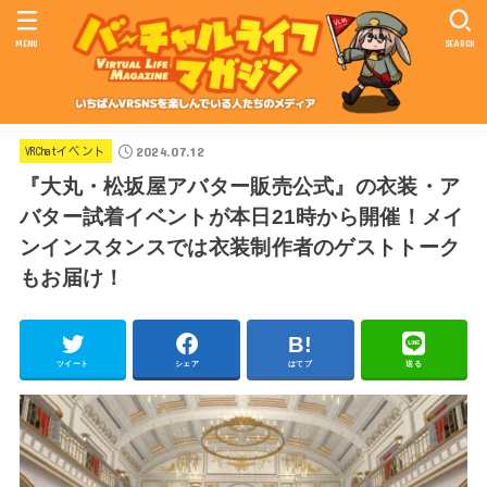
MENU
SEARCH
2024.07.12
VRChatイベント
『大丸・松坂屋アバター販売公式』の衣装・ア
バター試着イベントが本日21時から開催！メイ
ンインスタンスでは衣装制作者のゲストトーク
もお届け！
ツイート
シェア
はてブ
送る