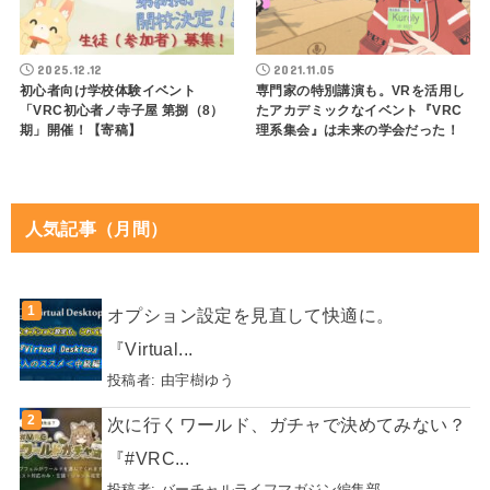
2025.12.12
2021.11.05
初心者向け学校体験イベント
専門家の特別講演も。VRを活用し
「VRC初心者ノ寺子屋 第捌（8）
たアカデミックなイベント『VRC
期」開催！【寄稿】
理系集会』は未来の学会だった！
人気記事（月間）
オプション設定を見直して快適に。
『Virtual...
投稿者:
由宇樹ゆう
次に行くワールド、ガチャで決めてみない？
『#VRC...
投稿者:
バーチャルライフマガジン編集部