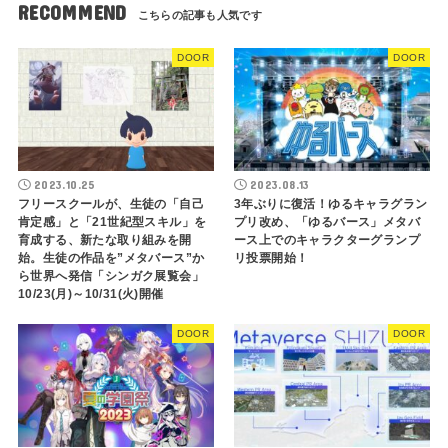
RECOMMEND
DOOR
DOOR
2023.10.25
2023.08.13
フリースクールが、生徒の「自己
3年ぶりに復活！ゆるキャラグラン
肯定感」と「21世紀型スキル」を
プリ改め、「ゆるバース」メタバ
育成する、新たな取り組みを開
ース上でのキャラクターグランプ
始。生徒の作品を”メタバース”か
リ投票開始！
ら世界へ発信「シンガク展覧会」
10/23(月)～10/31(火)開催
DOOR
DOOR