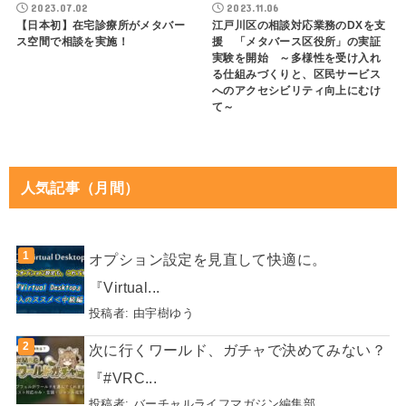
2023.07.02
2023.11.06
【日本初】在宅診療所がメタバー
江戸川区の相談対応業務のDXを支
ス空間で相談を実施！
援 「メタバース区役所」の実証
実験を開始 ～多様性を受け入れ
る仕組みづくりと、区民サービス
へのアクセシビリティ向上にむけ
て～
人気記事（月間）
オプション設定を見直して快適に。
『Virtual...
投稿者:
由宇樹ゆう
次に行くワールド、ガチャで決めてみない？
『#VRC...
投稿者:
バーチャルライフマガジン編集部