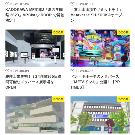
2023.07.25
2024.01.25
KADOKAWA MF文庫J『夏の学園
「富士山山頂でサミットを！」
祭 2023』VRChat／DOOR で開催
Metaverse SHIZUOKAオープ
決定！
ン！
DOOR
DOOR
2023.08.09
2024.03.12
税理士業界初！？24時間365日訪
ドン・キホーテのメタバース
問可能なメタバース展示場を
「METAドンキ」公開！【PR
OPEN
TIMES】
DOOR
DOOR