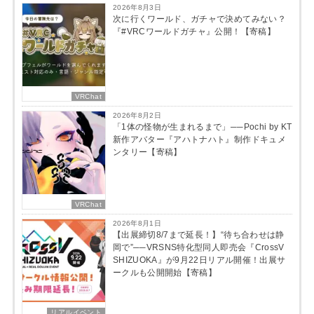
2026年8月3日
次に行くワールド、ガチャで決めてみない？
『#VRCワールドガチャ』公開！【寄稿】
VRChat
2026年8月2日
「1体の怪物が生まれるまで」──Pochi by KT
新作アバター『アハトナハト』制作ドキュメ
ンタリー【寄稿】
VRChat
2026年8月1日
【出展締切8/7まで延長！】“待ち合わせは静
岡で”──VRSNS特化型同人即売会『CrossV
SHIZUOKA』が9月22日リアル開催！出展サ
ークルも公開開始【寄稿】
リアルイベント