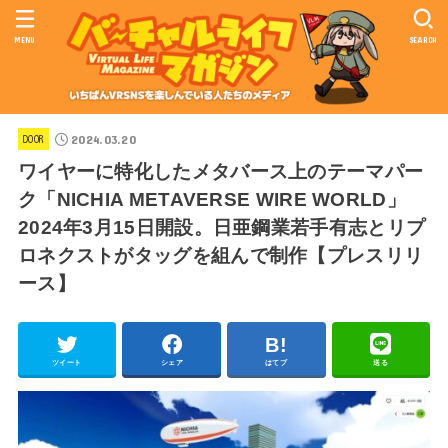
MENU
SEARCH
2024.03.20
DOOR
ワイヤーに特化したメタバース上のテーマパー
ク「NICHIA METAVERSE WIRE WORLD」
2024年3月15日開設。日亜鋼業若手有志とリプ
ロネクストがタッグを組んで制作【プレスリリ
ース】
ツイート
シェア
はてブ
送る