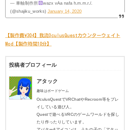
— 車軸制作所
wazx vAa nafa h.m.m.r./.
(@shajiku_works)
January 14, 2020
【製作費¥304】我流OculusQuestカウンターウェイト
Mod【製作時間10分】
投稿者プロフィール
アタック
趣味はボードゲーム
OculusQuestでVRChatやRecroom等をプレ
イしている遊び人。
Questで遊べるVRCのゲームワールドを探し
たり作ったりしています。
アバター&アイコンは、うちの子の「アタッ