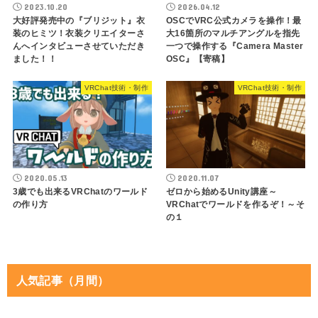
2023.10.20
2026.04.12
大好評発売中の『ブリジット』衣
OSCでVRC公式カメラを操作！最
装のヒミツ！衣装クリエイターさ
大16箇所のマルチアングルを指先
んへインタビューさせていただき
一つで操作する『Camera Master
ました！！
OSC』【寄稿】
VRChat技術・制作
VRChat技術・制作
2020.05.13
2020.11.07
3歳でも出来るVRChatのワールド
ゼロから始めるUnity講座～
の作り方
VRChatでワールドを作るぞ！～そ
の１
人気記事（月間）