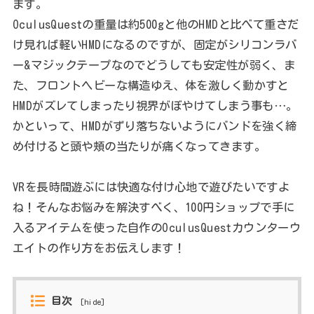
ます。
OculusQuestの重量は約500gと他のHMDと比べて重さだ
け見れば軽いHMDになるのですが、固定がシリコンラバ
ー&マジックテープなのでどうしても安定性が弱く、ま
た、フロントヘビーな構造ゆえ、体を激しく動かすと
HMDがズレてしまったり視界がぼやけてしまう事も…。
かといって、HMDがずり落ちないようにバンドを強く締
め付けると頭や頬の当たりが痛くなってきます。
VRを長時間遊ぶには快適な付け心地で遊びたいですよ
ね！そんなお悩みを解決すべく、100円ショップで手に
入るアイテムを使った自作のOculusQuestカウンターウ
エイトの作り方をお伝えします！
目次
[
hide
]