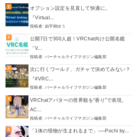
オプション設定を見直して快適に。
『Virtual...
投稿者:
由宇樹ゆう
公開7日で300人超！VRChat向け公開名鑑
「V...
投稿者:
バーチャルライフマガジン編集部
次に行くワールド、ガチャで決めてみない？
『#VRC...
投稿者:
バーチャルライフマガジン編集部
VRChatアバターの世界観を“香り”で表現。
AC...
投稿者:
バーチャルライフマガジン編集部
「1体の怪物が生まれるまで」──Pochi by...