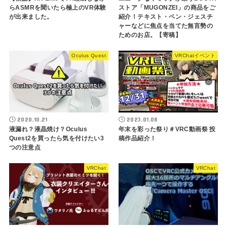
らASMRを聞いたら極上のVR体験
ストア「MUGONZEI」の商品をご
が出来ました。
紹介！テキスト・ペン・ジェスチ
ャーなどに焦点を当てた無言勢の
ためのお店。【寄稿】
Oculus Quest
VRChatイベント
2020.10.21
2023.01.08
液漏れ？液晶焼け？Oculus
年末を彩った祭り＃VRC動画祭 投
Quest2を買ったら気を付けたい3
稿作品紹介！
つの注意点
VRChat
VRChat