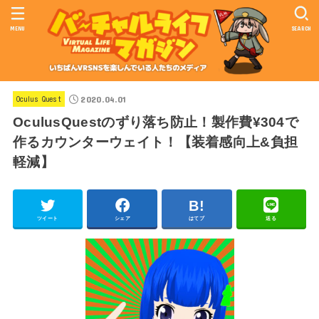
MENU
SEARCH
2020.04.01
Oculus Quest
OculusQuestのずり落ち防止！製作費¥304で
作るカウンターウェイト！【装着感向上&負担
軽減】
ツイート
シェア
はてブ
送る