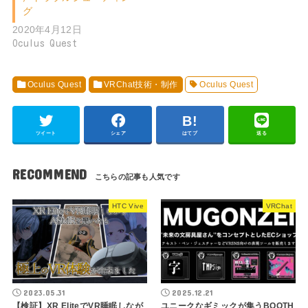
グ
2020年4月12日
Oculus Quest
Oculus Quest
VRChat技術・制作
Oculus Quest
ツイート
シェア
はてブ
送る
RECOMMEND
HTC Vive
VRChat
2023.05.31
2025.12.21
【検証】XR EliteでVR睡眠しなが
ユニークなギミックが集うBOOTH