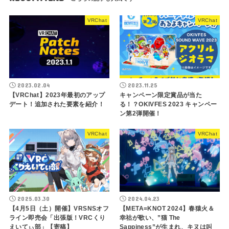
VRChat
VRChat
2023.02.04
2023.11.25
【VRChat】2023年最初のアップ
キャンペーン限定賞品が当た
デート！追加された要素を紹介！
る！？OKIVFES 2023 キャンペー
ン第2弾開催！
VRChat
VRChat
2025.03.30
2024.04.23
【4月5日（土）開催】VRSNSオフ
【META=KNOT 2024】春猿火＆
ライン即売会「出張版！VRCくり
幸祜が歌い、”猫 The
えいてぃ部」【寄稿】
Sappiness”が生まれ、キヌは叫