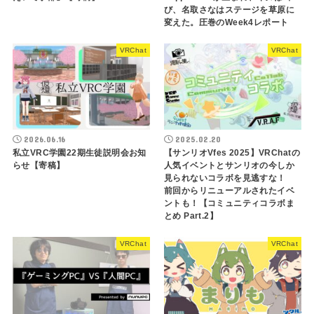
び、名取さなはステージを草原に
変えた。圧巻のWeek4レポート
VRChat
VRChat
2026.06.16
2025.02.20
私立VRC学園22期生徒説明会お知
【サンリオVfes 2025】VRChatの
らせ【寄稿】
人気イベントとサンリオの今しか
見られないコラボを見逃すな！
前回からリニューアルされたイベ
ントも！【コミュニティコラボま
とめ Part.2】
VRChat
VRChat