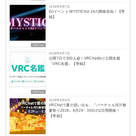
2026年8月7日
DJイベント MYSTICVol.14の開催告知！【寄
稿】
VRChat
2026年8月7日
公開7日で300人超！VRChat向け公開名鑑
「VRC名鑑」【寄稿】
VRChat
2026年8月4日
VRChatで夏の思い出を。『バーチャル河川敷
夏祭り2026』8月29・30日の2日間開催！
【寄稿】