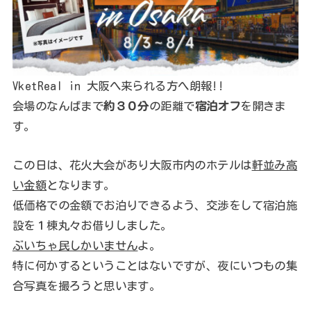
VketReal in 大阪へ来られる方へ朗報!!
会場のなんばまで
約３０分
の距離で
宿泊オフ
を開きま
す。
この日は、花火大会があり大阪市内のホテルは
軒並み高
い金額
となります。
低価格での金額でお泊りできるよう、交渉をして宿泊施
設を１棟丸々お借りしました。
ぶいちゃ民しかいません
よ。
特に何かするということはないですが、夜にいつもの集
合写真を撮ろうと思います。