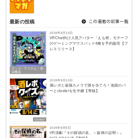
最新の投稿
この著者の記事一覧
2026年8月10日
VRChat向け人気アバター「えも研」モチーフ
のゲーミングマウスパッド4種を予約販売【プ
レスリリース】
グッズ・アイテム・周
辺機器
2026年8月10日
酒レポと遠隔カメラで酒を当てろ！池袋のバ
ーとclusterを生中継【寄稿】
cluster
2026年8月8日
VR演劇『その探偵の名、～旋律の証明～』