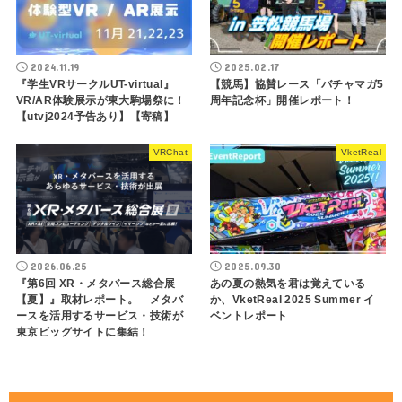
2024.11.19
2025.02.17
『学生VRサークルUT-virtual』
【競馬】協賛レース「バチャマガ5
VR/AR体験展示が東大駒場祭に！
周年記念杯」開催レポート！
【utvj2024予告あり】【寄稿】
VRChat
VketReal
2026.06.25
2025.09.30
『第6回 XR・メタバース総合展
あの夏の熱気を君は覚えている
【夏】』取材レポート。 メタバ
か、VketReal 2025 Summer イ
ースを活用するサービス・技術が
ベントレポート
東京ビッグサイトに集結！