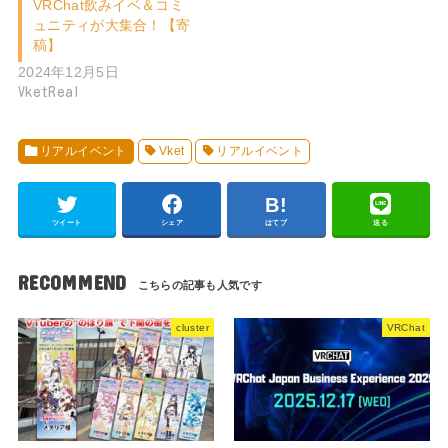
VRChat飲みイベ＆コミ
ュニティが大集合！【寄
稿】
2024年12月5日
VketReal
リアルイベント
Vket
リアルイベント
ツイート
シェア
はてブ
送る
RECOMMEND
cluster
VRChat