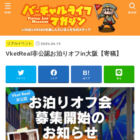
MENU
SEARCH
2024.06.19
リアルイベント
VketReal非公認お泊りオフin大阪【寄稿】
ツイート
シェア
はてブ
送る