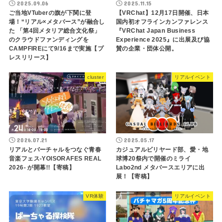
2025.09.06
2025.11.15
ご当地VTuberの旗が下関に登
【VRChat】12月17日開催、日本
場！“リアル×メタバース”が融合し
国内初オフラインカンファレンス
た 「第4回メタリア総合文化祭」
『VRChat Japan Business
のクラウドファンディングを
Experience 2025』に出展及び協
CAMPFIREにて9/16まで実施【プ
賛の企業・団体公開。
レスリリース】
cluster
リアルイベント
2026.07.21
2025.05.17
リアルとバーチャルをつなぐ青春
カジュアルビリヤード部、愛・地
音楽フェス-YOISORAFES REAL
球博20祭内で開催のミライ
2026- が開幕!!【寄稿】
Labo2nd メタバースエリアに出
展！【寄稿】
VR体験
リアルイベント