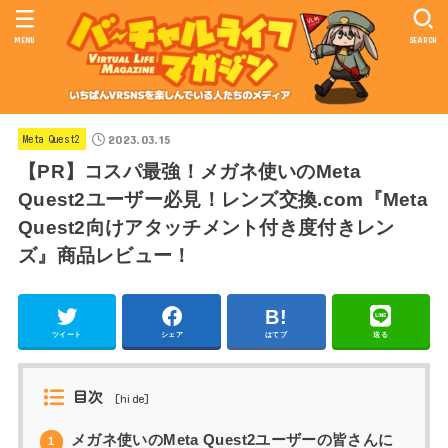
MENU
SEARCH
2023.03.15
Meta Quest2
【PR】コスパ最強！メガネ使いのMeta
Quest2ユーザー必見！レンズ交換.com『Meta
Quest2向けアタッチメント付き度付きレン
ズ』商品レビュー！
ツイート
シェア
はてブ
送る
目次
[
hide
]
メガネ使いのMeta Quest2ユーザーの皆さんに
1