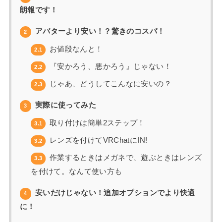
朗報です！
アバターより安い！？驚きのコスパ！
2
お値段なんと！
2.1
『安かろう、悪かろう』じゃない！
2.2
じゃあ、どうしてこんなに安いの？
2.3
実際に使ってみた
3
取り付けは簡単2ステップ！
3.1
レンズを付けてVRChatにIN!
3.2
作業するときはメガネで、遊ぶときはレンズ
3.3
を付けて。なんて使い方も
安いだけじゃない！追加オプションでより快適
4
に！