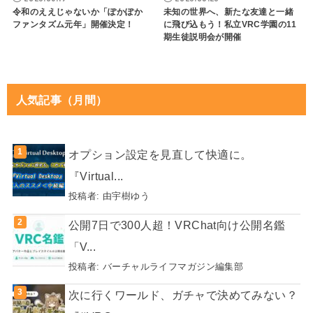
令和のええじゃないか「ぽかぽか
未知の世界へ、新たな友達と一緒
ファンタズム元年」開催決定！
に飛び込もう！私立VRC学園の11
期生徒説明会が開催
人気記事（月間）
オプション設定を見直して快適に。
『Virtual...
投稿者:
由宇樹ゆう
公開7日で300人超！VRChat向け公開名鑑
「V...
投稿者:
バーチャルライフマガジン編集部
次に行くワールド、ガチャで決めてみない？