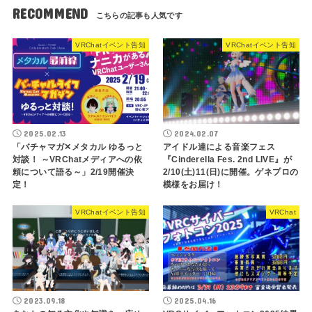
RECOMMEND
VRChatイベント告知
VRChatイベント告知
2025.02.13
2024.02.07
「バチャマガ✕メタカル ゆるっと
アイドル達による音楽フェス
対談！ ～VRChatメディアへの依
『Cinderella Fes. 2nd LIVE』が
頼について語る～」2/19開催決
2/10(土)11(日)に開催。ゲネプロの
定！
模様をお届け！
VRChatイベント告知
VRChat
2023.09.18
2025.04.16