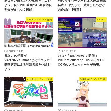
あなたの知る文化や知識を、広め
VRCサイバーフォトコン2025結果
よう。私立VRC学園の13期講師説
発表！ 果たして、受賞したのはど
明会がまもなく開催
の作品か【寄稿】
VRChatイベント告知
cluster
2022.08.15
2021.07.16
私立VRC学園が
07.17『 xRAM#03 』開催!!
Vket2022summerと公式コラボ！
VRChat,cluster,NEOSVR,RECR
豪華講師による特別授業を体験し
OOMのクリエイターらが発表。
よう！
VRChatイベント告知
VRChatイベント告知
2023.06.19
2023.05.23