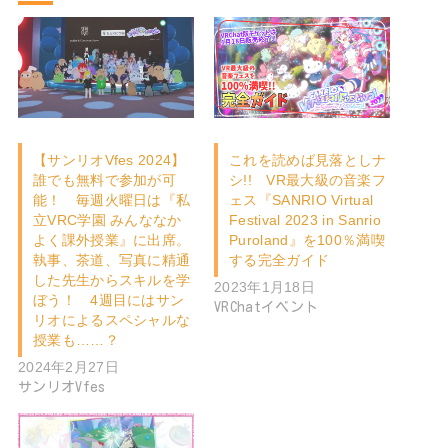
【サンリオVfes 2024】
これを読めば見落としナ
誰でも無料で参加が可
シ!! VR最大級の音楽フ
能！ 毎週火曜日は『私
ェス『SANRIO Virtual
立VRC学園 みんななか
Festival 2023 in Sanrio
よく課外授業』に出席。
Puroland』を100％満喫
執事、茶道、写真に精通
する完全ガイド
した先生からスキルを学
2023年1月18日
ぼう！ 4週目にはサン
VRChatイベント
リオによるスペシャルな
授業も……？
2024年2月27日
サンリオVfes