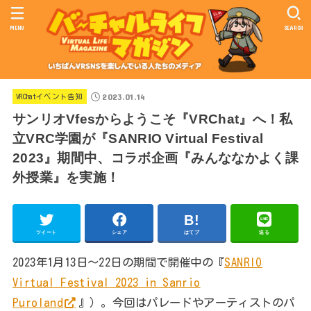
MENU
SEARCH
2023.01.14
VRChatイベント告知
サンリオVfesからようこそ『VRChat』へ！私
立VRC学園が『SANRIO Virtual Festival
2023』期間中、コラボ企画『みんななかよく課
外授業』を実施！
ツイート
シェア
はてブ
送る
2023年1月13日～22日の期間で開催中の『
SANRIO
Virtual Festival 2023 in Sanrio
Puroland
』）。今回はパレードやアーティストのパ