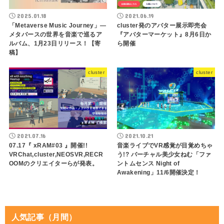
2025.01.18
2021.06.19
「Metaverse Music Journey」—
cluster発のアバター展示即売会
メタバースの世界を音楽で巡るア
『アバターマーケット』8月6日か
ルバム、1月23日リリース！【寄
ら開催
稿】
cluster
cluster
2021.07.16
2021.10.21
07.17『 xRAM#03 』開催!!
音楽ライブでVR感覚が目覚めちゃ
VRChat,cluster,NEOSVR,RECR
う!? バーチャル美少女ねむ「ファ
OOMのクリエイターらが発表。
ントムセンス Night of
Awakening」11/6開催決定！
人気記事（月間）