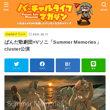
MENU
SEARCH
2021.08.17
clusterイベント
ぱんだ歌劇団×Vソニ「Summer Memories」
cluster公演
ツイート
シェア
はてブ
送る