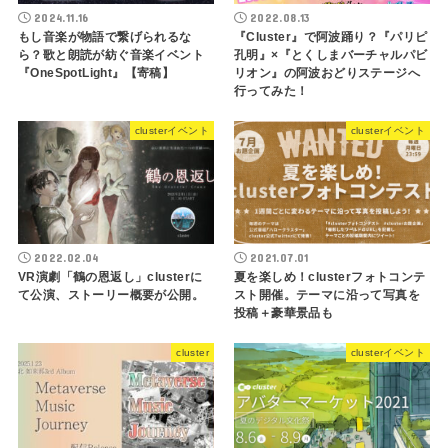
2024.11.16
2022.08.13
もし音楽が物語で繋げられるな
『Cluster』で阿波踊り？『パリピ
ら？歌と朗読が紡ぐ音楽イベント
孔明』×『とくしまバーチャルパビ
『OneSpotLight』【寄稿】
リオン』の阿波おどりステージへ
行ってみた！
clusterイベント
clusterイベント
2022.02.04
2021.07.01
VR演劇「鶴の恩返し」clusterに
夏を楽しめ！clusterフォトコンテ
て公演、ストーリー概要が公開。
スト開催。テーマに沿って写真を
投稿＋豪華景品も
cluster
clusterイベント