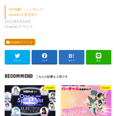
VR演劇「シンデレラ」
cluster公演決定!!
2021年6月15日
clusterイベント
clusterイベント
ツイート
シェア
はてブ
送る
RECOMMEND
cluster
cluster