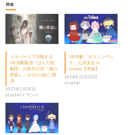
関連
メタバースで活動する
VR演劇「ネコシンデレ
VR演劇集団『ぱんだ歌
ラ」公演決定 in
劇団』の新作公演『鶴の
cluster【寄稿】
恩返し』が2/11(金)に開
2024年12月25日
演
cluster
2022年1月25日
clusterイベント