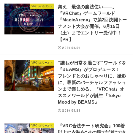
集え、最強の魔法使い――。
VRChatイベント
『VRChat』ゲームワールド
『MagicArena』で第2回決闘トー
ナメント大会が開催。6月15日
（土）までエントリー受付中！
【PR】
2024.06.01
“誰もが日常を過ごす”ワールドを
VRChatワールド
『BEAMS』がプロデュース！
フレンドとのおしゃべりに、撮影
に、最新のバーチャルファッショ
ンまで楽しめる、『VRChat』オ
ススメワールドが誕生『Tokyo
Mood by BEAMS』
2024.05.29
『VRC合法チート研究会』100着
VRChatワールド
以上の衣装を“その場で試着”でき