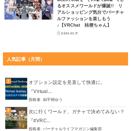
るオススメワールドが爆誕!! リ
アルショッピング気分でバーチャ
ルファッションを楽しもう
♪【VRChat 桔梗ちゃん】
2024.05.17
人気記事（月間）
オプション設定を見直して快適に。
『Virtual...
投稿者:
由宇樹ゆう
次に行くワールド、ガチャで決めてみない？
『#VRC...
投稿者:
バーチャルライフマガジン編集部