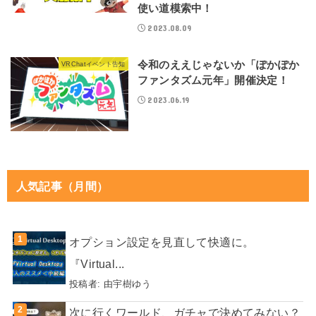
使い道模索中！
2023.08.09
令和のええじゃないか「ぽかぽか
VRChatイベント告知
ファンタズム元年」開催決定！
2023.06.19
人気記事（月間）
オプション設定を見直して快適に。
『Virtual...
投稿者:
由宇樹ゆう
次に行くワールド、ガチャで決めてみない？