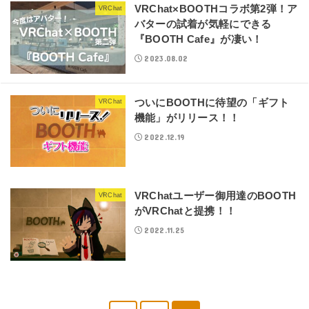
VRChat×BOOTHコラボ第2弾！ア
VRChat
バターの試着が気軽にできる
『BOOTH Cafe』が凄い！
2023.08.02
ついにBOOTHに待望の「ギフト
VRChat
機能」がリリース！！
2022.12.19
VRChatユーザー御用達のBOOTH
VRChat
がVRChatと提携！！
2022.11.25