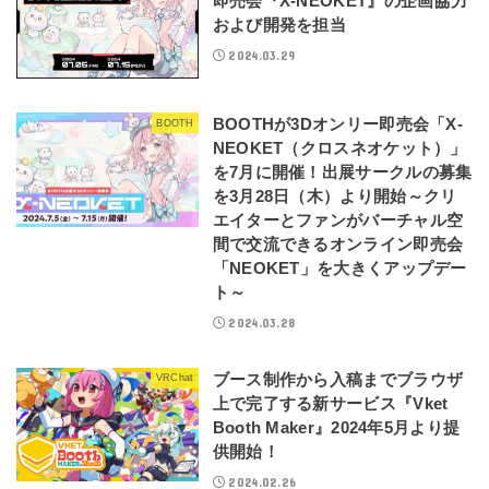
即売会『X-NEOKET』の企画協力
および開発を担当
2024.03.29
BOOTHが3Dオンリー即売会「X-
BOOTH
NEOKET（クロスネオケット）」
を7月に開催！出展サークルの募集
を3月28日（木）より開始～クリ
エイターとファンがバーチャル空
間で交流できるオンライン即売会
「NEOKET」を大きくアップデー
ト～
2024.03.28
ブース制作から入稿までブラウザ
VRChat
上で完了する新サービス『Vket
Booth Maker』2024年5月より提
供開始！
2024.02.26