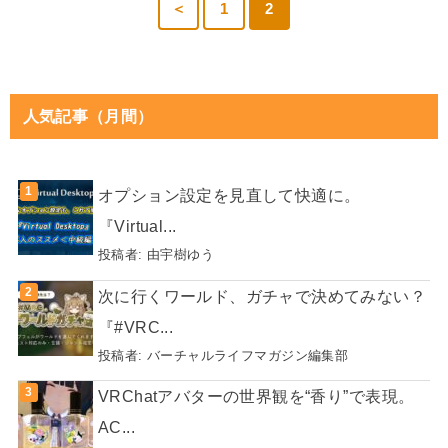
＜
1
2
人気記事（月間）
オプション設定を見直して快適に。
『Virtual...
投稿者:
由宇樹ゆう
次に行くワールド、ガチャで決めてみない？
『#VRC...
投稿者:
バーチャルライフマガジン編集部
VRChatアバターの世界観を“香り”で表現。
AC...