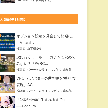
2026/08/01 に投稿された
人気記事(月間)
オプション設定を見直して快適に。
『Virtual...
投稿者:
由宇樹ゆう
次に行くワールド、ガチャで決めて
みない？『#VRC...
投稿者:
バーチャルライフマガジン編集部
VRChatアバターの世界観を“香り”で
表現。AC...
投稿者:
バーチャルライフマガジン編集部
「1体の怪物が生まれるまで」
──Pochi by...