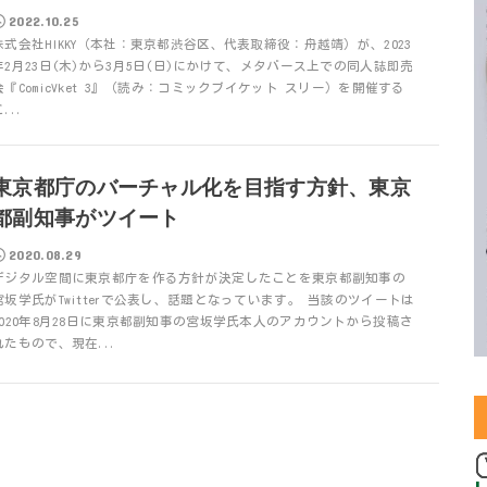
2022.10.25
株式会社HIKKY（本社：東京都渋谷区、代表取締役：舟越靖）が、2023
年2月23日(木)から3月5日(日)にかけて、メタバース上での同人誌即売
会『ComicVket 3』（読み：コミックブイケット スリー）を開催する
...
東京都庁のバーチャル化を目指す方針、東京
都副知事がツイート
2020.08.29
デジタル空間に東京都庁を作る方針が決定したことを東京都副知事の
宮坂学氏がTwitterで公表し、話題となっています。 当該のツイートは
2020年8月28日に東京都副知事の宮坂学氏本人のアカウントから投稿さ
れたもので、現在...