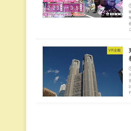
こ
VR全般