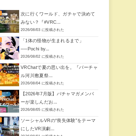
次に行くワールド、ガチャで決めて
みない？『#VRC...
2026/08/03 に投稿された
「1体の怪物が生まれるまで」
──Pochi by...
2026/08/02 に投稿された
VRChatで夏の思い出を。『バーチャ
ル河川敷夏祭...
2026/08/04 に投稿された
【2026年7月版】バチャマガメンバ
ーが楽しんだお...
2026/08/05 に投稿された
ソーシャルVRの“喪失体験”をテーマ
にしたVR演劇...