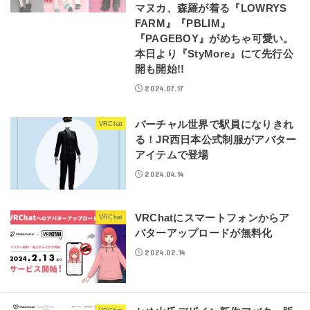
マヌカ、森羅が着る『LOWRYS
FARM』『PBLIM』
『PAGEBOY』がめちゃ可愛い。
本日より『StyMore』にて先行公
開も開始!!
2024.07.17
バーチャル世界で駅員になりきれ
VRChat
る！JR西日本公式制服がアバター
アイテムで登場
2024.04.14
VRChatにスマートフォンからア
VRChat
バターアップロードが無料化
2024.02.14