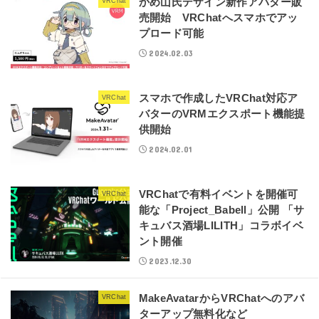
かめ山氏デザイン新作アバター販
VRChat
売開始 VRChatへスマホでアッ
プロード可能
2024.02.03
スマホで作成したVRChat対応ア
VRChat
バターのVRMエクスポート機能提
供開始
2024.02.01
VRChatで有料イベントを開催可
VRChat
能な「Project_Babell」公開 「サ
キュバス酒場LILITH」コラボイベ
ント開催
2023.12.30
MakeAvatarからVRChatへのアバ
VRChat
ターアップ無料化など