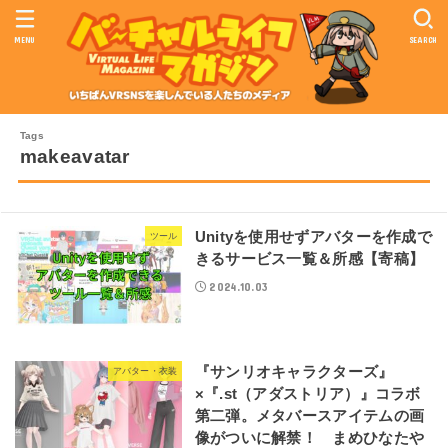
MENU
SEARCH
makeavatar
Unityを使用せずアバターを作成で
ツール
きるサービス一覧＆所感【寄稿】
2024.10.03
『サンリオキャラクターズ』
アバター・衣装
×『.st（アダストリア）』コラボ
第二弾。メタバースアイテムの画
像がついに解禁！ まめひなたや