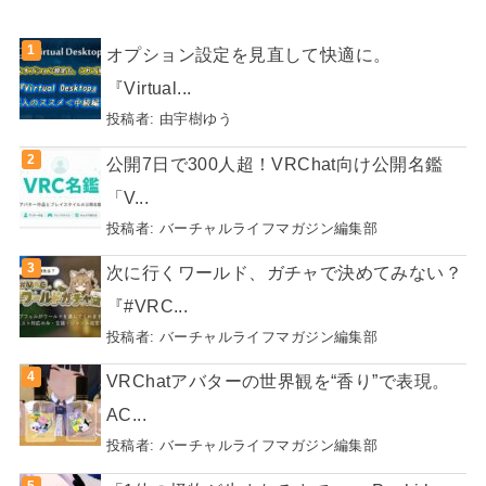
オプション設定を見直して快適に。
『Virtual...
投稿者:
由宇樹ゆう
公開7日で300人超！VRChat向け公開名鑑
「V...
投稿者:
バーチャルライフマガジン編集部
次に行くワールド、ガチャで決めてみない？
『#VRC...
投稿者:
バーチャルライフマガジン編集部
VRChatアバターの世界観を“香り”で表現。
AC...
投稿者:
バーチャルライフマガジン編集部