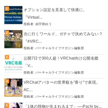
オプション設定を見直して快適に。
『Virtual...
投稿者:
由宇樹ゆう
次に行くワールド、ガチャで決めてみない？
『#VRC...
投稿者:
バーチャルライフマガジン編集部
公開7日で300人超！VRChat向け公開名鑑
「V...
投稿者:
バーチャルライフマガジン編集部
VRChatアバターの世界観を“香り”で表現。
AC...
投稿者:
バーチャルライフマガジン編集部
「1体の怪物が生まれるまで」──Pochi by...