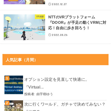
2022.12.27
NTTのVRプラットフォーム
VR体験
『DOOR』が手足の動くVRMに対
応！自由に歩き回ろう！
2022.08.26
人気記事（月間）
オプション設定を見直して快適に。
『Virtual...
投稿者:
由宇樹ゆう
次に行くワールド、ガチャで決めてみない？