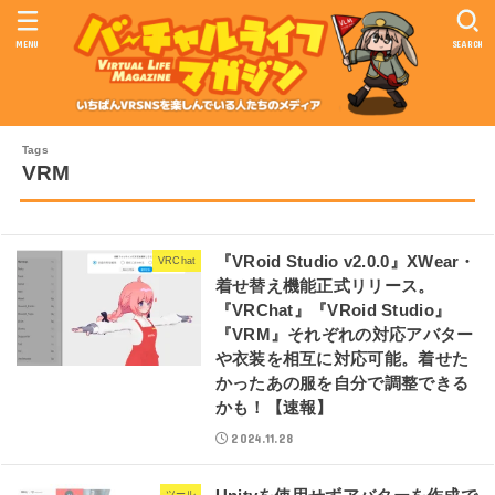
MENU
SEARCH
VRM
『VRoid Studio v2.0.0』XWear・
VRChat
着せ替え機能正式リリース。
『VRChat』『VRoid Studio』
『VRM』それぞれの対応アバター
や衣装を相互に対応可能。着せた
かったあの服を自分で調整できる
かも！【速報】
2024.11.28
ツール