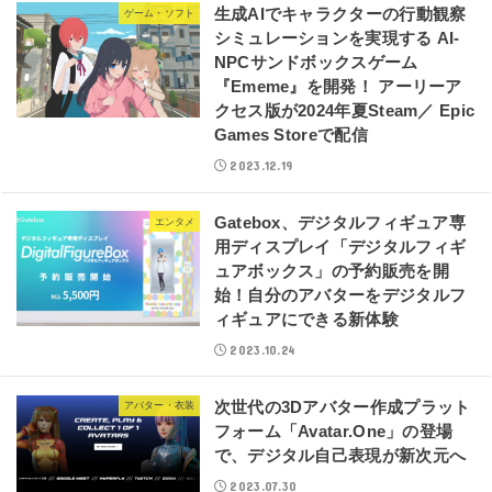
生成AIでキャラクターの行動観察
ゲーム・ソフト
シミュレーションを実現する AI-
NPCサンドボックスゲーム
『Ememe』を開発！ アーリーア
クセス版が2024年夏Steam／ Epic
Games Storeで配信
2023.12.19
Gatebox、デジタルフィギュア専
エンタメ
用ディスプレイ「デジタルフィギ
ュアボックス」の予約販売を開
始！自分のアバターをデジタルフ
ィギュアにできる新体験
2023.10.24
次世代の3Dアバター作成プラット
アバター・衣装
フォーム「Avatar.One」の登場
で、デジタル自己表現が新次元へ
2023.07.30