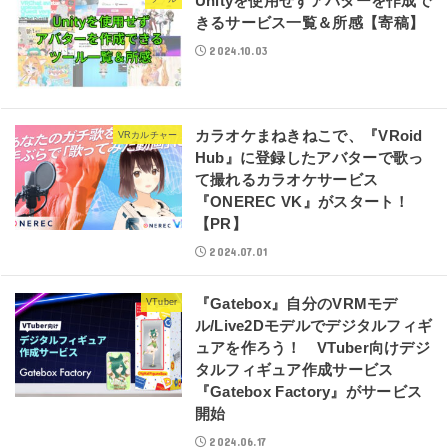
Unityを使用せずアバターを作成で
きるサービス一覧＆所感【寄稿】
2024.10.03
カラオケまねきねこで、『VRoid
VRカルチャー
Hub』に登録したアバターで歌っ
て撮れるカラオケサービス
『ONEREC VK』がスタート！
【PR】
2024.07.01
『Gatebox』自分のVRMモデ
VTuber
ル/Live2Dモデルでデジタルフィギ
ュアを作ろう！ VTuber向けデジ
タルフィギュア作成サービス
『Gatebox Factory』がサービス
開始
2024.06.17