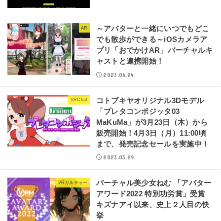
～アバターと一緒にいつでもどこ
AR
でも散歩ができる～iOSカメラア
プリ「おでかけAR」バーチャルキ
ャストと連携開始！
2023.06.24
コトブキヤオリジナル3Dモデル
VRChat
「プレタコンポジッタ03
MaKuMa」が3月23日（木）から
販売開始！4月3日（月）11:00頃
まで、発売記念セールを実施中！
2023.03.29
バーチャル美少女ねむ 「アバター
VRカルチャー
アワード2022 特別功労賞」受賞
キズナアイ以来、史上２人目の快
挙