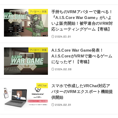
手持ちのVRMアバターで遊べる！
アバター・衣装
『A.I.S.Core War Game』がいよ
いよ販売開始！被甲連合のVRM対
応シューティングゲーム【寄稿】
2024.03.01
A.I.S.Core War Game発表！
アバター・衣装
A.I.S.CoreがVRMで遊べるゲーム
になったぞ！【寄稿】
2024.02.08
スマホで作成したVRChat対応ア
VRChat
バターのVRMエクスポート機能提
供開始
2024.02.01