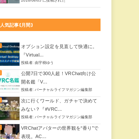
2026/08/05 に投稿された
人気記事(月間)
オプション設定を見直して快適に。
『Virtual...
投稿者:
由宇樹ゆう
公開7日で300人超！VRChat向け公
開名鑑「V...
投稿者:
バーチャルライフマガジン編集部
次に行くワールド、ガチャで決めて
みない？『#VRC...
投稿者:
バーチャルライフマガジン編集部
VRChatアバターの世界観を“香り”で
表現。AC...