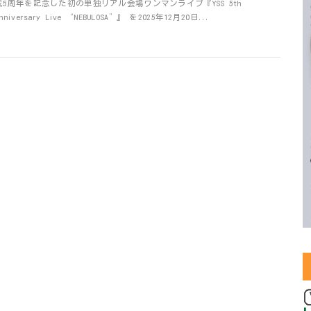
成5周年を記念した初の単独リアル会場ワンマンライブ『YSS 5th
nniversary Live “NEBULOSA”』 を2025年12月20日...