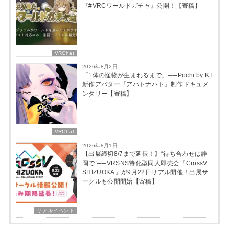
『#VRCワールドガチャ』公開！【寄稿】
VRChat
2026年8月2日
「1体の怪物が生まれるまで」──Pochi by KT
新作アバター『アハトナハト』制作ドキュメ
ンタリー【寄稿】
VRChat
2026年8月1日
【出展締切8/7まで延長！】“待ち合わせは静
岡で”──VRSNS特化型同人即売会『CrossV
SHIZUOKA』が9月22日リアル開催！出展サ
ークルも公開開始【寄稿】
リアルイベント