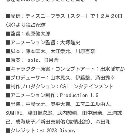
■配信：ディズニープラス「スター」で１２月２0日
(水)より独占配信
■監督：萩原健太郎
■アニメーション監督：大塚隆史
■脚本：藤本匡太、大江崇允、川原杏奈
■原案： solo、日月舎
■キャラクター原案・コンセプトアート：出水ぽすか
■プロデューサー：山本晃久、伊藤整、涌田秀幸
■制作プロダクション：C&Iエンタテインメント
■アニメーション制作：Production I.G
■出演：中島セナ、奥平大兼、エマニエル由人、
SUMIRE、津田健次郎、武内駿輔、田中麗奈、三浦誠
己、成海璃子／新田真剣佑(友情出演)、森田剛
■クレジット：© 2023 Disney