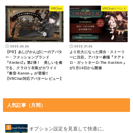
VRChat
VRChatイベント
2025.06.06
2022.01.06
【PR】あしびかんぱにーのアバタ
より壮大になった演出・ストーリ
ー・ファッションブランド
ーに注目。アバター劇場『テアト
『AtelierZ』第2弾！ 美しいを奏
ロ・ガットネーロ-The Auction-』
でる、クラロリ衣装がカワイイ
が1月14日から開催
『奏音-Kanon-』が登場!!
【VRChat対応アバターレビュー】
人気記事（月間）
オプション設定を見直して快適に。