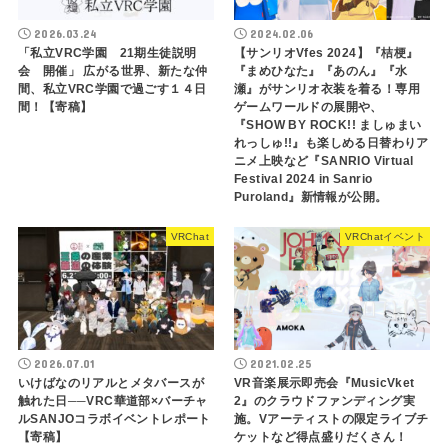
2026.03.24
2024.02.06
「私立VRC学園 21期生徒説明
【サンリオVfes 2024】『桔梗』
会 開催」 広がる世界、新たな仲
『まめひなた』『あのん』『⽔
間、私立VRC学園で過ごす１４日
瀬』がサンリオ衣装を着る！専用
間！【寄稿】
ゲームワールドの展開や、
『SHOW BY ROCK!! ましゅまい
れっしゅ!!』も楽しめる日替わりア
ニメ上映など『SANRIO Virtual
Festival 2024 in Sanrio
Puroland』新情報が公開。
VRChat
VRChatイベント
2026.07.01
2021.02.25
いけばなのリアルとメタバースが
VR音楽展示即売会『MusicVket
触れた日──VRC華道部×バーチャ
2』のクラウドファンディング実
ルSANJOコラボイベントレポート
施。Vアーティストの限定ライブチ
【寄稿】
ケットなど得点盛りだくさん！