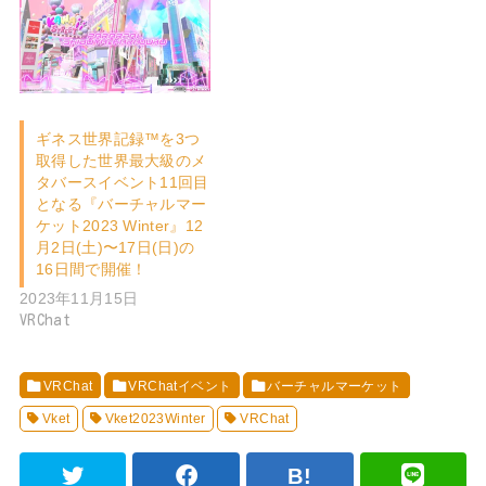
ギネス世界記録™を3つ
取得した世界最大級のメ
タバースイベント11回目
となる『バーチャルマー
ケット2023 Winter』12
月2日(土)〜17日(日)の
16日間で開催！
2023年11月15日
VRChat
VRChat
VRChatイベント
バーチャルマーケット
Vket
Vket2023Winter
VRChat