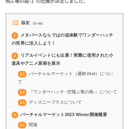
飛ぶ竜の島-』の出展が決定しました。
目次
[
hide
]
メタバースならではの追体験でワンダーハッチ
1
の世界に没入しよう！
リアルイベントにも出展！実際に使用された小
2
道具やアニメ原画を展示
バーチャルマーケット（通称Vket）につい
2.1
て
『ワンダーハッチ -空飛ぶ竜の島-』について
2.2
ディズニープラスについて
2.3
バーチャルマーケット2023 Winter開催概要
3
関連
3.1