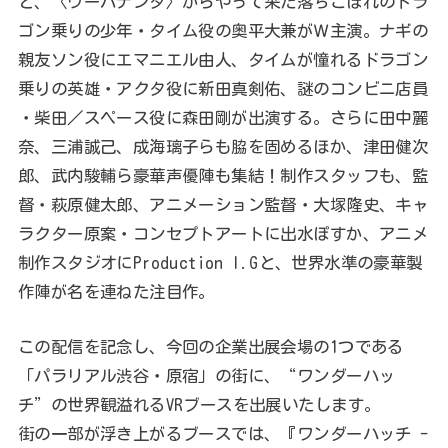
と、〈ウーパナンタ〉からやって来た落ちこぼれのドラ
ゴン乗りの少年・タイム役の奥平大兼がＷ主演。ナギの
親友ソン役にエマニエル由人、タイムが憧れるドラゴン
乗りの英雄・アクタ役に新田真剣佑、謎のコンビニ店員
・柴田／スペース役に森田剛が出演する。さらに田中麗
奈、三浦誠己、成海璃子らも脇を固めるほか、津田健次
郎、武内駿輔ら豪華声優陣も集結！制作スタッフも、監
督・萩原健太郎、アニメーション監督・大塚隆史、キャ
ラクター原案・コンセプトアートに出水ぽすか、アニメ
制作スタジオにProduction I.Gと、世界水準の豪華製
作陣が名を連ねた注目作。
この配信を記念し、今回の企業出展会場の1つである
「パラリアル渋谷・原宿」の街に、“ワンダーハッ
チ”の世界観溢れるVRブースを出展いたします。
街の一部が浮き上がるブースでは、『ワンダーハッチ -