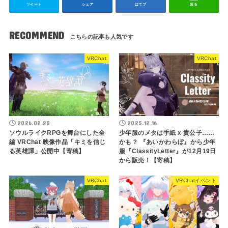
ツイート
シェア
はてブ
送る
RECOMMEND
VRChat
VRChat
2026.02.20
2025.12.16
ソウルライクRPGを舞台にした全
少年服のメタは手紙 x 貴公子……
編 VRChat 映像作品「キミを信じ
かも？ 『あいかわらぼ』から少年
る英雄譚」公開中【寄稿】
服『ClassityLetter』が12月19日
から販売！【寄稿】
VRChat
VRChatイベント