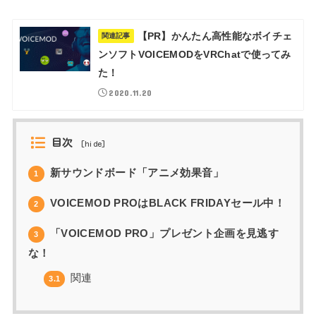
【PR】かんたん高性能なボイチェ
関連記事
ンソフトVOICEMODをVRChatで使ってみ
た！
2020.11.20
目次
[
hide
]
新サウンドボード「アニメ効果音」
1
VOICEMOD PROはBLACK FRIDAYセール中！
2
「VOICEMOD PRO」プレゼント企画を見逃す
3
な！
関連
3.1