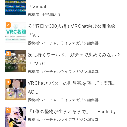
『Virtual...
投稿者:
由宇樹ゆう
公開7日で300人超！VRChat向け公開名鑑
「V...
投稿者:
バーチャルライフマガジン編集部
次に行くワールド、ガチャで決めてみない？
『#VRC...
投稿者:
バーチャルライフマガジン編集部
VRChatアバターの世界観を“香り”で表現。
AC...
投稿者:
バーチャルライフマガジン編集部
「1体の怪物が生まれるまで」──Pochi by...
投稿者:
バーチャルライフマガジン編集部