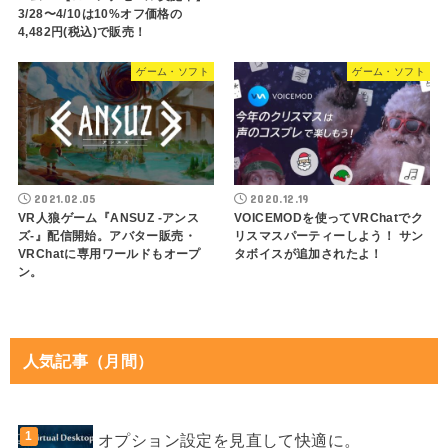
3/28〜4/10は10%オフ価格の
4,482円(税込)で販売！
ゲーム・ソフト
ゲーム・ソフト
2021.02.05
2020.12.19
VR人狼ゲーム『ANSUZ -アンス
VOICEMODを使ってVRChatでク
ズ-』配信開始。アバター販売・
リスマスパーティーしよう！ サン
VRChatに専用ワールドもオープ
タボイスが追加されたよ！
ン。
人気記事（月間）
オプション設定を見直して快適に。