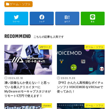
ゲーム・ソフト
ツイート
シェア
はてブ
送る
RECOMMEND
VRワーク
ゲーム・ソフト
2024.03.10
2020.11.20
凄い設備なんか使えない！と思っ
【PR】かんたん高性能なボイチェ
ている個人クリエイターに
ンソフトVOICEMODをVRChatで
MyDearestモーキャプスタジオが
使ってみた！
リモート5万円で使えます！
cluster
ゲーム・ソフト