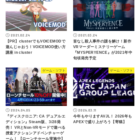
2021.02.24
2021.03.24
【PR】clusterでもVOICEMODで
首なし殺人事件の謎を解け！新作
遊んじゃおう！VOICEMOD使い方
VRマーダーミステリーゲーム
講座 in cluster
『MYSPERYENCE』が2021年中
旬頃発売予定
ゲーム・ソフト
ゲーム・ソフト
2024.04.05
2026.03.11
『ディスクロニア: CA デュアルエ
今年もやりますAVJL！ 2026年も
ディション』Steam版、3/28発
APEXで盛り上がろう【寄稿】
売！ VRとNon-VRモードで遊べる
捜査アクションアドベンチャーゲ
ーム！ 【ローンチセール実施中】