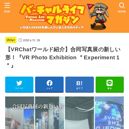
MENU
SEARCH
2024.11.18
VRChat
【VRChatワールド紹介】合同写真展の新しい
形！『VR Photo Exhibition ＂Experiment 1
＂』
ツイート
シェア
はてブ
送る