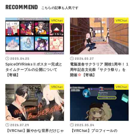
RECOMMEND
VRChat
VRChat
2025.04.25
2026.05.27
SpiceOfVRinksⅡポスター完成と
電脳楽舎サクラリア 開校1周年！ 1
タイムテーブルの公開について
周年記念文化祭「サクラ祭り」を
【寄稿】
開催
【寄稿】
VRChat
VRChat
2026.07.29
2025.05.04
【VRChat】賑やかな世界だけじゃ
【VRChat】プロフィールの