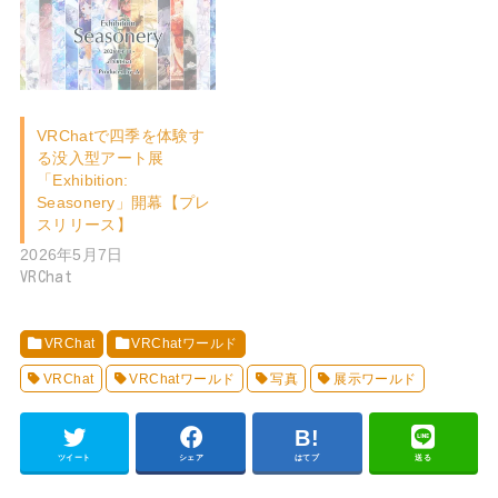
VRChatで四季を体験す
る没入型アート展
「Exhibition:
Seasonery」開幕【プレ
スリリース】
2026年5月7日
VRChat
VRChat
VRChatワールド
VRChat
VRChatワールド
写真
展示ワールド
ツイート
シェア
はてブ
送る