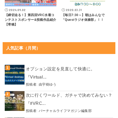
2024.09.02
2020.03.31
【締切迫る！】第四回VRC水着コ
【毎日7:30～】朝はみんなで
ンテストスポンサー&投稿作品紹介
「Questラジオ体操部」！！
【寄稿】
人気記事（月間）
オプション設定を見直して快適に。
『Virtual...
投稿者:
由宇樹ゆう
次に行くワールド、ガチャで決めてみない？
『#VRC...
投稿者:
バーチャルライフマガジン編集部