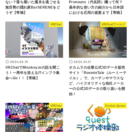
ない？落ち着いた週末を過ごせる
Pronouns（代名詞）欄って何？
無言勢の隠れ家BarSERENEをど
基本的な使い方の紹介から日本語
うぞ【寄稿】
における応用の提案まで【寄稿】
VRChat
VRChatワールド
2024.05.19
2025.01.31
VRChatでMisskey.ioの話を聞こ
オカムラの企業公式3Dデータ販売
う！一周年を迎えるITインフラ集
サイト「RoomieTale（ルーミーテ
会へGo！！【寄稿】
イル）」で、カーテンやマウスな
ど、ハイクオリティな他社メーカ
ーの公式3Dデータの取り扱いを開
始！
VRChat
Oculus Quest