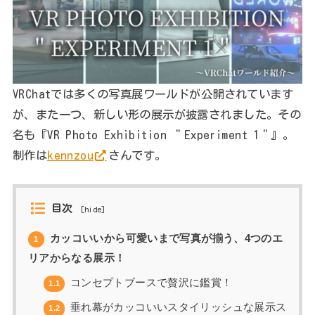
VRChatでは多くの写真展ワールドが公開されています
が、また一つ、新しい形の展示が披露されました。その
名も『VR Photo Exhibition ＂Experiment 1＂』。
制作は
kennzou
さんです。
目次
[
hide
]
カッコいいから可愛いまで写真が揃う、4つのエ
1
リアからなる展示！
コンセプトブースで贅沢に鑑賞！
1.1
垂れ幕がカッコいいスタイリッシュな展示ス
1.2