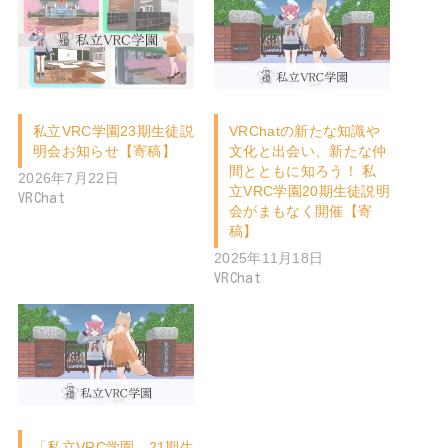
私立VRC学園23期生徒説
VRChatの新たな知識や
明会お知らせ【寄稿】
文化と出会い、新たな仲
間とともに知ろう！ 私
2026年7月22日
立VRC学園20期生徒説明
VRChat
会がまもなく開催【寄
稿】
2025年11月18日
VRChat
「私立VRC学園 21期生