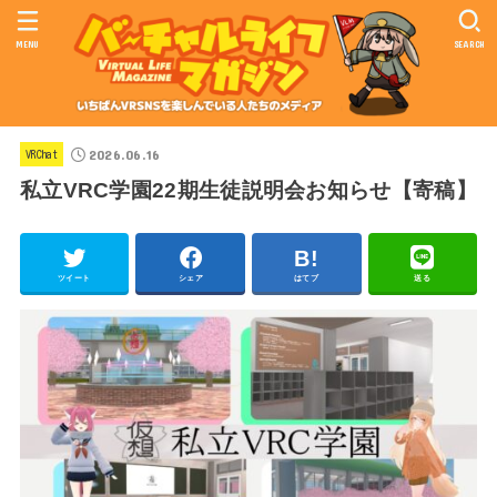
MENU
SEARCH
2026.06.16
VRChat
私立VRC学園22期生徒説明会お知らせ【寄稿】
ツイート
シェア
はてブ
送る