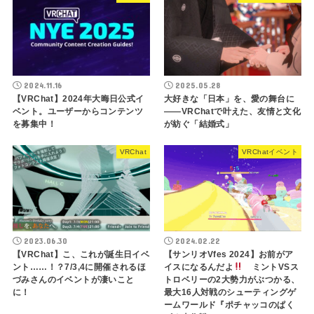
2024.11.16
2025.05.28
【VRChat】2024年大晦日公式イ
大好きな「日本」を、愛の舞台に
ベント。ユーザーからコンテンツ
——VRChatで叶えた、友情と文化
を募集中！
が紡ぐ「結婚式」
VRChat
VRChatイベント
2023.06.30
2024.02.22
【VRChat】こ、これが誕生日イベ
【サンリオVfes 2024】お前がア
ント……！？7/3,4に開催されるほ
イスになるんだよ
ミントVSス
づみさんのイベントが凄いこと
トロベリーの2大勢力がぶつかる、
に！
最大16人対戦のシューティングゲ
ームワールド『ポチャッコのぱく