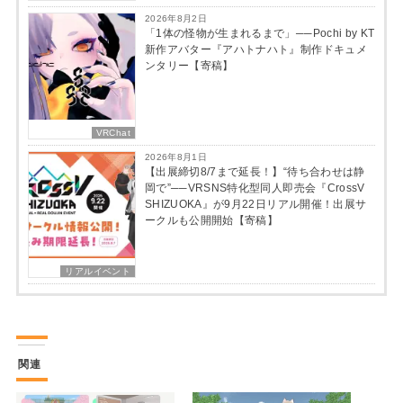
2026年8月2日
「1体の怪物が生まれるまで」──Pochi by KT
新作アバター『アハトナハト』制作ドキュメ
ンタリー【寄稿】
VRChat
2026年8月1日
【出展締切8/7まで延長！】“待ち合わせは静
岡で”──VRSNS特化型同人即売会『CrossV
SHIZUOKA』が9月22日リアル開催！出展サ
ークルも公開開始【寄稿】
リアルイベント
関連