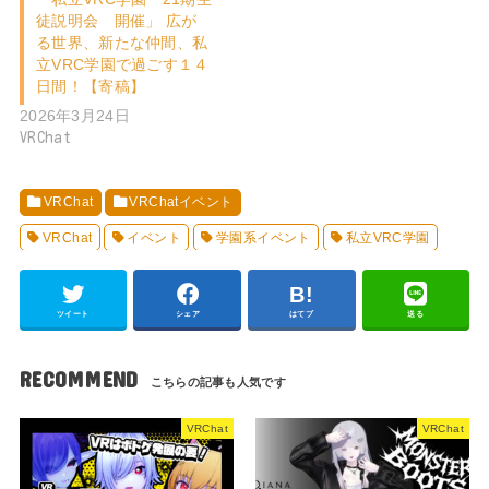
徒説明会 開催」 広が
る世界、新たな仲間、私
立VRC学園で過ごす１４
日間！【寄稿】
2026年3月24日
VRChat
VRChat
VRChatイベント
VRChat
イベント
学園系イベント
私立VRC学園
ツイート
シェア
はてブ
送る
RECOMMEND
VRChat
VRChat