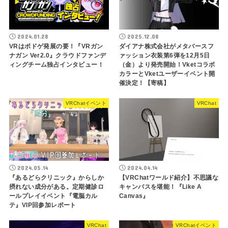
2024.01.28
2025.12.08
VRはボドゲ発展の要！『VRガン
ダイアナ株式会社がメタバースフ
ナガン Ver2.0』クラウドファンデ
ァッション衣装第6弾を12月5日
ィングチーム独占インタビュー！
（金）より発売開始！Vketコラボ
カラーとVketユーザーイベント開
催決定！【寄稿】
VRChatイベント
VRChat
2024.05.14
2024.04.14
『あるどらクリニック』からしか
【VRChatワールド紹介】不思議な
摂れない成分がある。定期健診ロ
キャンバスを堪能！『Like A
ールプレイイベント『電脳カル
Canvas』
テ』VIP回参加レポート
VRChat
VRChatイベント