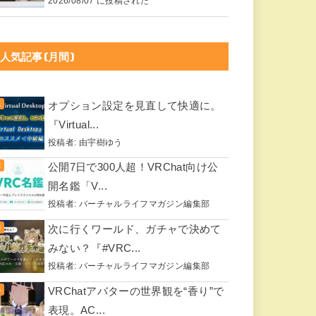
2026/08/07 に投稿された
人気記事(月間)
オプション設定を見直して快適に。
『Virtual...
投稿者:
由宇樹ゆう
公開7日で300人超！VRChat向け公
開名鑑「V...
投稿者:
バーチャルライフマガジン編集部
次に行くワールド、ガチャで決めて
みない？『#VRC...
投稿者:
バーチャルライフマガジン編集部
VRChatアバターの世界観を“香り”で
表現。AC...