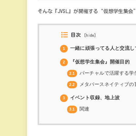
そんな『JVSL』が開催する“仮想学生集
目次
[
hide
]
一緒に頑張ってる人と交流し
1
『仮想学生集会』開催目的
2
バーチャルで活躍する学
2.1
メタバースネイティブの
2.2
イベント収録、地上波
3
関連
3.1