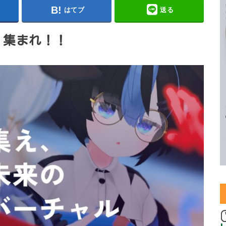
はてブ
送る
、集まれ！！