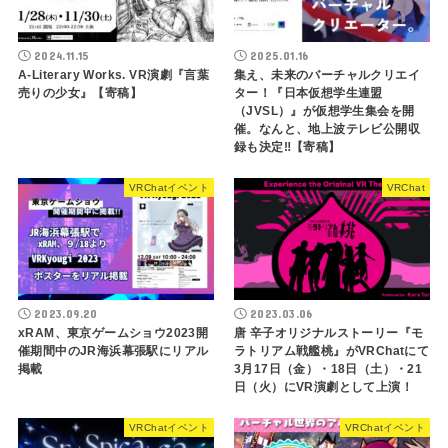
2024.11.15
2025.01.16
A-Literary Works. VR演劇『言葉
集え、未来のバーチャルクリエイ
売りの少女』【寄稿】
ター！『日本仮想学生連盟
（JVSL）』が仮想学生集会を開
催。なんと、地上波テレビ公開収
録も決定‼︎【寄稿】
VRChatイベント
VRChat
2023.09.20
2023.03.06
xRAM、東京ゲームショウ2023開
唐 辛子オリジナルストーリー『モ
催期間中のJR海浜幕張駅にリアル
ラトリアム戦艦桃』がVRChatにて
掲載
3月17日（金）・18日（土）・21
日（火）にVR演劇として上演！
VRChatイベント
VRChatイベント