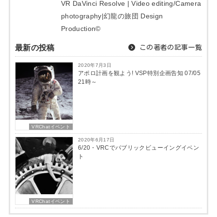
VR DaVinci Resolve | Video editing/Camera
photography|幻龍の旅団 Design
Production©︎
最新の投稿
この著者の記事一覧
2020年7月3日
アポロ計画を観よう! VSP特別企画告知 07/05
21時～
VRChatイベント
2020年6月17日
6/20・VRCでパブリックビューイングイベン
ト
VRChatイベント