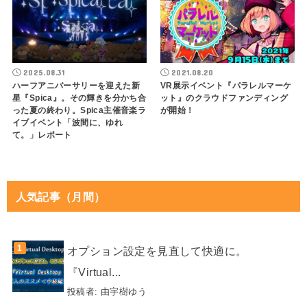
2025.08.31
2021.08.20
ハーフアニバーサリーを迎えた新
VR展示イベント『パラレルマーケ
星『Spica』。その輝きを分かち合
ット』のクラウドファンディング
った夏の終わり。Spica主催音楽ラ
が開始！
イブイベント「波間に、ゆれ
て。」レポート
人気記事（月間）
オプション設定を見直して快適に。
『Virtual...
投稿者:
由宇樹ゆう