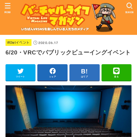
MENU
SEARCH
2020.06.17
VRChatイベント
6/20・VRCでパブリックビューイングイベント
ツイート
シェア
はてブ
送る