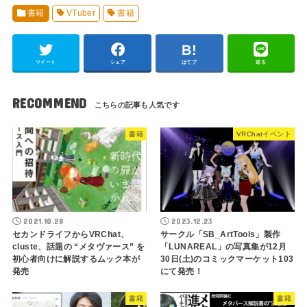
書籍
VTuber
書籍
ツイート
シェア
はてブ
送る
RECOMMEND
書籍
VRChatイベント
2021.10.28
2023.12.23
セカンドライフからVRChat、
サークル「SB_ArtTools」製作
cluste、話題の “メタヴァース” を
「LUNAREAL」の写真集が12月
初心者向けに解説するムック本が
30日(土)のコミックマーケット103
発売
にて発売！
書籍
書籍