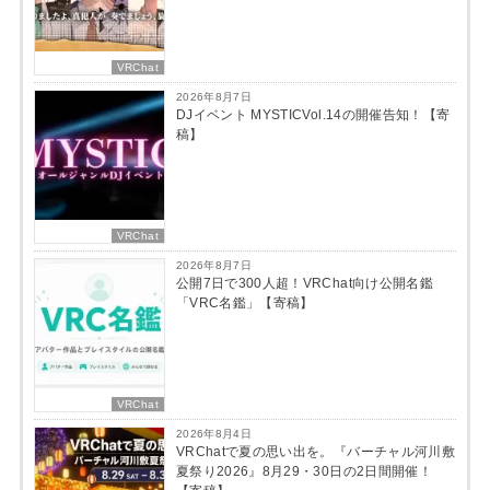
VRChat
2026年8月7日
DJイベント MYSTICVol.14の開催告知！【寄
稿】
VRChat
2026年8月7日
公開7日で300人超！VRChat向け公開名鑑
「VRC名鑑」【寄稿】
VRChat
2026年8月4日
VRChatで夏の思い出を。『バーチャル河川敷
夏祭り2026』8月29・30日の2日間開催！