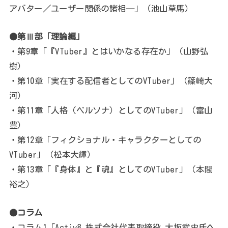
アバター／ユーザー関係の諸相─」（池山草馬）
●第Ⅲ部「理論編」
・第9章「『VTuber』とはいかなる存在か」（山野弘
樹）
・第10章「実在する配信者としてのVTuber」（篠崎大
河）
・第11章「人格（ペルソナ）としてのVTuber」（富山
豊）
・第12章「フィクショナル・キャラクターとしての
VTuber」（松本大輝）
・第13章「『身体』と『魂』としてのVTuber」（本間
裕之）
●コラム
・コラム1「Activ8 株式会社代表取締役 大坂武史氏へ