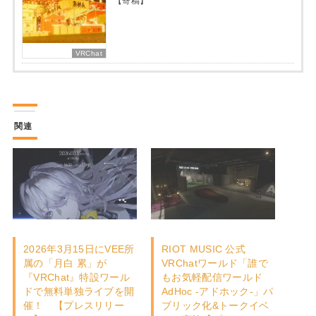
【寄稿】
VRChat
関連
2026年3月15日にVEE所
RIOT MUSIC 公式
属の「月白 累」が
VRChatワールド「誰で
『VRChat』特設ワール
もお気軽配信ワールド
ドで無料単独ライブを開
AdHoc -アドホック-」パ
催！ 【プレスリリー
ブリック化&トークイベ