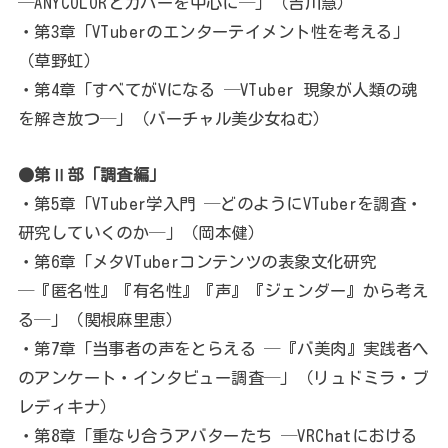
─ANYCOLORとカバーを中心に─」（吉川慧）
・第3章「VTuberのエンターテイメント性を考える」
（草野虹）
・第4章「すべてがVになる ─VTuber 現象が人類の魂
を解き放つ─」（バーチャル美少女ねむ）
●第Ⅱ部「調査編」
・第5章「VTuber学入門 ─どのようにVTuberを調査・
研究していくのか─」（岡本健）
・第6章「メタVTuberコンテンツの表象文化研究
─『匿名性』『有名性』『声』『ジェンダー』から考え
る─」（関根麻里恵）
・第7章「当事者の声をとらえる ─『バ美肉』実践者へ
のアンケート・インタビュー調査─」（リュドミラ・ブ
レディキナ）
・第8章「重なり合うアバターたち ─VRChatにおける