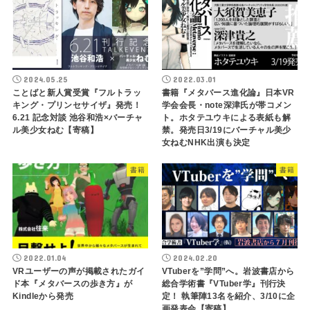
2024.05.25
2022.03.01
ことばと新人賞受賞『フルトラッ
書籍『メタバース進化論』日本VR
キング・プリンセサイザ』発売！
学会会長・note深津氏が帯コメン
6.21 記念対談 池谷和浩×バーチャ
ト。ホタテユウキによる表紙も解
ル美少女ねむ【寄稿】
禁。発売日3/19にバーチャル美少
女ねむNHK出演も決定
書籍
書籍
2022.01.04
2024.02.20
VRユーザーの声が掲載されたガイ
VTuberを”学問”へ。岩波書店から
ド本『メタバースの歩き方』が
総合学術書『VTuber学』刊行決
Kindleから発売
定！ 執筆陣13名を紹介、3/10に企
画発表会【寄稿】