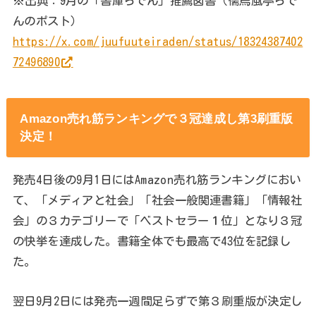
※出典：9月の「書庫らでん」推薦図書（儒烏風亭らで
んのポスト）
https://x.com/juufuuteiraden/status/18324387402
72496890
Amazon売れ筋ランキングで３冠達成し第3刷重版
決定！
発売4日後の9月1日にはAmazon売れ筋ランキングにおい
て、「メディアと社会」「社会一般関連書籍」「情報社
会」の３カテゴリーで「ベストセラー１位」となり３冠
の快挙を達成した。書籍全体でも最高で43位を記録し
た。
翌日9月2日には発売一週間足らずで第３刷重版が決定し