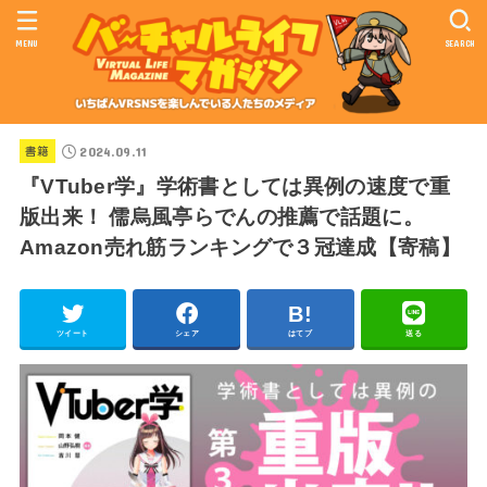
MENU
SEARCH
2024.09.11
書籍
『VTuber学』学術書としては異例の速度で重
版出来！ 儒烏風亭らでんの推薦で話題に。
Amazon売れ筋ランキングで３冠達成【寄稿】
ツイート
シェア
はてブ
送る