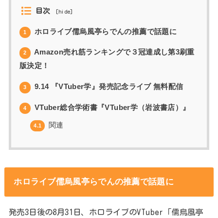
目次
[
hide
]
ホロライブ儒烏風亭らでんの推薦で話題に
1
Amazon売れ筋ランキングで３冠達成し第3刷重
2
版決定！
9.14 『VTuber学』発売記念ライブ 無料配信
3
VTuber総合学術書『VTuber学（岩波書店）』
4
関連
4.1
ホロライブ儒烏風亭らでんの推薦で話題に
発売3日後の8月31日、ホロライブのVTuber「儒烏風亭