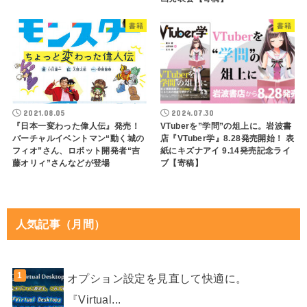
書籍
書籍
2021.08.05
2024.07.30
『日本一変わった偉人伝』発売！
VTuberを”学問”の俎上に。岩波書
バーチャルイベントマン“動く城の
店『VTuber学』8.28発売開始！ 表
フィオ”さん、ロボット開発者“吉
紙にキズナアイ 9.14発売記念ライ
藤オリィ”さんなどが登場
ブ【寄稿】
人気記事（月間）
オプション設定を見直して快適に。
『Virtual...