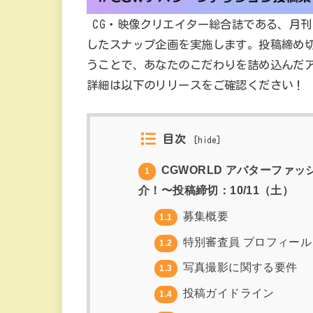
CG・映像クリエイター総合誌である、月刊
したスナップ企画を実施します。投稿締め切
うことで、あなたのこだわりを詰め込んだ
詳細は以下のリリースをご確認ください！
目次
[
hide
]
CGWORLD アバターファ
1
介！〜投稿締切：10/11（土）
募集概要
1.1
特別審査員 プロフィール
1.2
写真撮影に関する要件
1.3
投稿ガイドライン
1.4