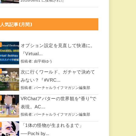
2026/08/01 に投稿された
人気記事(月間)
オプション設定を見直して快適に。
『Virtual...
投稿者:
由宇樹ゆう
次に行くワールド、ガチャで決めて
みない？『#VRC...
投稿者:
バーチャルライフマガジン編集部
VRChatアバターの世界観を“香り”で
表現。AC...
投稿者:
バーチャルライフマガジン編集部
「1体の怪物が生まれるまで」
──Pochi by...