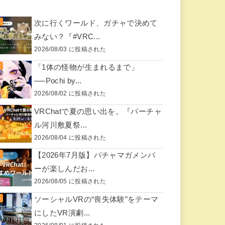
次に行くワールド、ガチャで決めて
みない？『#VRC...
2026/08/03 に投稿された
「1体の怪物が生まれるまで」
──Pochi by...
2026/08/02 に投稿された
VRChatで夏の思い出を。『バーチャ
ル河川敷夏祭...
2026/08/04 に投稿された
【2026年7月版】バチャマガメンバ
ーが楽しんだお...
2026/08/05 に投稿された
ソーシャルVRの“喪失体験”をテーマ
にしたVR演劇...