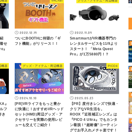
辺機器
VRChat
グッズ・アイテム・周辺機器
2022.12.19
2022.11.09
紹
ついにBOOTHに待望の「ギ
SmartmartがVR機器専門の
着せ
フト機能」がリリース！！
レンタルサービスを11/9より
ro』
スタート！ 「Meta Quest
Pro」が1万5880円！？
辺機器
グッズ・アイテム・周辺機器
PICO4
2024.10.10
2025.05.23
KA』
[PR]VRライフをもっと豊か
【PR】度付きレンズで快適・
ルフ
に快適に！おすすめVRヘッド
クリアなVR生活を。
好き
セット(HMD)周辺グッズ・ア
ROOX『近視補正レンズ』は
クセサリーを実際の使用レビ
『PICO 4 Ultra』でもカンタ
ューも交えてご紹介！
ン着脱！“超耐傷”コーティン
グでお手入れメチャ楽です！