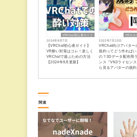
VRChat初心者ガイド
VRカル
2024年8月7日
2022年7月23日
【VRChat初心者ガイド】
VRChat向けアバタ
VR酔い対策はコレ！楽しく
規約ってどう作ればい
VRChatで遊ぶための方法
の？3Dデータ配布用
【2024年9月更新】
ンス『VN3ライセン
ら見るアバターの規約
関連