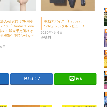
-X、法人/研究向けXR用小
振動デバイス「Hapbeat
ス「ContactGlove
Solo」レンタルレビュー！
を発表！ 販売予定価格は1
2020年4月6日
デモ機送付申請受付を開
VR機材
19日
はてブ
送る