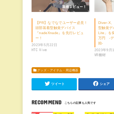
【PR】なでなでユーザー必見！
Diver
頭部装着型触覚デバイス
型触覚デバイ
『nadeXnade』を先行レビュ
Lite」
ー！
万円 -
始-
2023年5月22日
2023年9月
HTC Vive
VR機材
グッズ・アイテム・周辺機器
ツイート
シェア
RECOMMEND