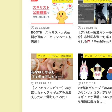
アバター・衣装
グッズ・アイテム・周
2023.12.18
2025.05.10
BOOTH「スキリスト」の公
【アバター改変用ツール
開が可能に！キャンペーンも
介】非対応衣装でも楽々
実施！
られる
『MeshSyncP
グッズ・アイテム・周辺機器
グッズ・アイテム・周
2023.02.05
2021.11.19
【フィギュアレビュー】みな
VR音楽グループ『AMO
ほしちゃんフィギュアをお迎
のサンリオコラボデジタ
えしたので開封してみた！
ィギュアが登場。ARで
な場所に飾れるよ！