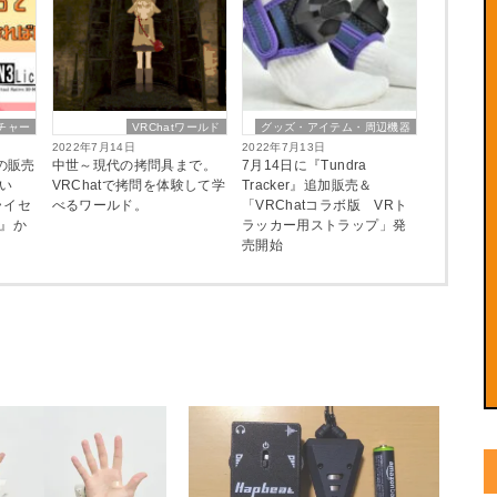
チャー
VRChatワールド
グッズ・アイテム・周辺機器
2022年7月14日
2022年7月13日
ーの販売
中世～現代の拷問具まで。
7月14日に『Tundra
い
VRChatで拷問を体験して学
Tracker』追加販売＆
ライセ
べるワールド。
「VRChatコラボ版 VRト
ス』か
ラッカー用ストラップ」発
売開始