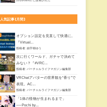
2026/08/01 に投稿された
人気記事(月間)
オプション設定を見直して快適に。
『Virtual...
投稿者:
由宇樹ゆう
次に行くワールド、ガチャで決めて
みない？『#VRC...
投稿者:
バーチャルライフマガジン編集部
VRChatアバターの世界観を“香り”で
表現。AC...
投稿者:
バーチャルライフマガジン編集部
「1体の怪物が生まれるまで」
──Pochi by...