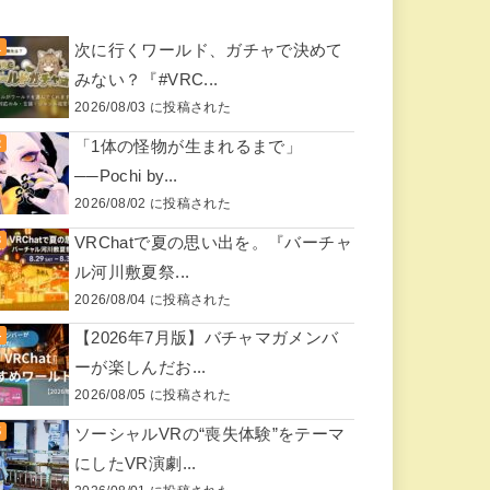
次に行くワールド、ガチャで決めて
みない？『#VRC...
2026/08/03 に投稿された
「1体の怪物が生まれるまで」
──Pochi by...
2026/08/02 に投稿された
VRChatで夏の思い出を。『バーチャ
ル河川敷夏祭...
2026/08/04 に投稿された
【2026年7月版】バチャマガメンバ
ーが楽しんだお...
2026/08/05 に投稿された
ソーシャルVRの“喪失体験”をテーマ
にしたVR演劇...